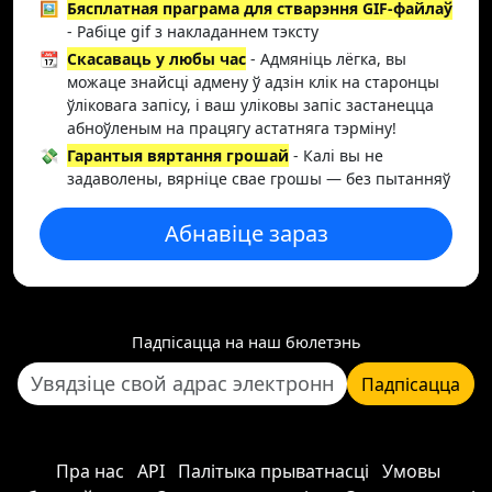
🖼️
Бясплатная праграма для стварэння GIF-файлаў
- Рабіце gif з накладаннем тэксту
📆
Скасаваць у любы час
- Адмяніць лёгка, вы
можаце знайсці адмену ў адзін клік на старонцы
ўліковага запісу, і ваш уліковы запіс застанецца
абноўленым на працягу астатняга тэрміну!
💸
Гарантыя вяртання грошай
- Калі вы не
задаволены, вярніце свае грошы — без пытанняў
Абнавіце зараз
Падпісацца на наш бюлетэнь
Падпісацца
Пра нас
API
Палітыка прыватнасці
Умовы