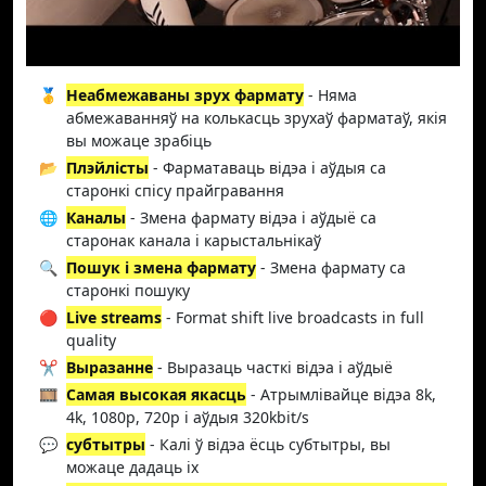
🥇
Неабмежаваны зрух фармату
- Няма
абмежаванняў на колькасць зрухаў фарматаў, якія
вы можаце зрабіць
📂
Плэйлісты
- Фарматаваць відэа і аўдыя са
старонкі спісу прайгравання
🌐
Каналы
- Змена фармату відэа і аўдыё са
старонак канала і карыстальнікаў
🔍
Пошук і змена фармату
- Змена фармату са
старонкі пошуку
🔴
Live streams
- Format shift live broadcasts in full
quality
✂️
Выразанне
- Выразаць часткі відэа і аўдыё
🎞️
Самая высокая якасць
- Атрымлівайце відэа 8k,
4k, 1080p, 720p і аўдыя 320kbit/s
💬
субтытры
- Калі ў відэа ёсць субтытры, вы
можаце дадаць іх