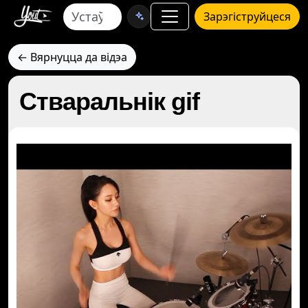
Зарэгіструйцеся
← Вярнуцца да відэа
Стваральнік gif