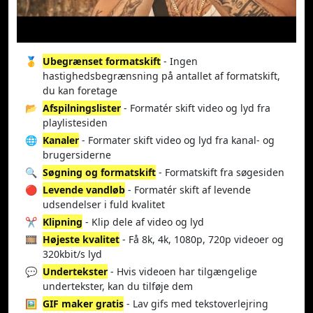
🥇
Ubegrænset formatskift
- Ingen
hastighedsbegrænsning på antallet af formatskift,
du kan foretage
📂
Afspilningslister
- Formatér skift video og lyd fra
playlistesiden
🌐
Kanaler
- Formater skift video og lyd fra kanal- og
brugersiderne
🔍
Søgning og formatskift
- Formatskift fra søgesiden
🔴
Levende vandløb
- Formatér skift af levende
udsendelser i fuld kvalitet
✂️
Klipning
- Klip dele af video og lyd
🎞️
Højeste kvalitet
- Få 8k, 4k, 1080p, 720p videoer og
320kbit/s lyd
💬
Undertekster
- Hvis videoen har tilgængelige
undertekster, kan du tilføje dem
🖼️
GIF maker gratis
- Lav gifs med tekstoverlejring