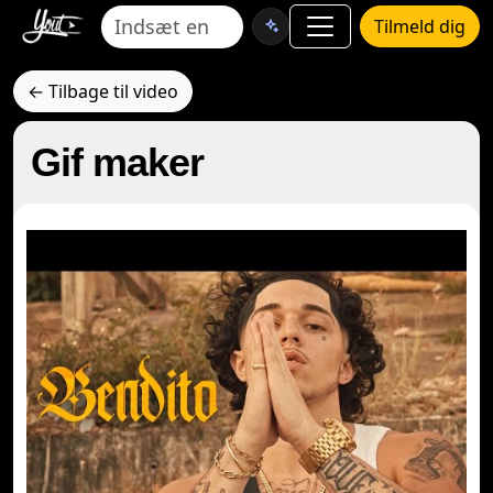
Tilmeld dig
← Tilbage til video
Gif maker