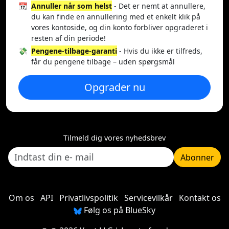
📆
Annuller når som helst
- Det er nemt at annullere,
du kan finde en annullering med et enkelt klik på
vores kontoside, og din konto forbliver opgraderet i
resten af din periode!
💸
Pengene-tilbage-garanti
- Hvis du ikke er tilfreds,
får du pengene tilbage – uden spørgsmål
Opgrader nu
Tilmeld dig vores nyhedsbrev
Abonner
Om os
API
Privatlivspolitik
Servicevilkår
Kontakt os
Følg os på BlueSky