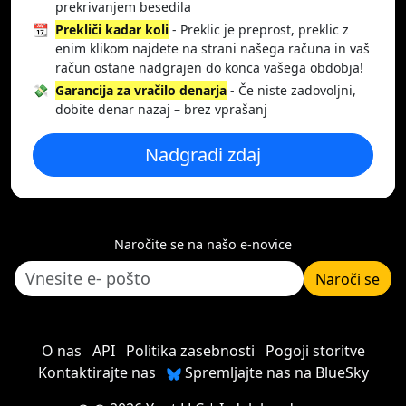
prekrivanjem besedila
📆
Prekliči kadar koli
- Preklic je preprost, preklic z
enim klikom najdete na strani našega računa in vaš
račun ostane nadgrajen do konca vašega obdobja!
💸
Garancija za vračilo denarja
- Če niste zadovoljni,
dobite denar nazaj – brez vprašanj
Nadgradi zdaj
Naročite se na našo e-novice
Naroči se
O nas
API
Politika zasebnosti
Pogoji storitve
Kontaktirajte nas
Spremljajte nas na BlueSky