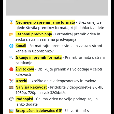
🥇
Neomejeno spreminjanje formata
- Brez omejitve
glede števila premikov formata, ki jih lahko izvedete
📂
Seznami predvajanja
- Formatiraj premik videa in
zvoka s strani seznama predvajanja
🌐
Kanali
- Formatirajte premik videa in zvoka s strani
kanala in uporabnikov
🔍
Iskanje in premik formata
- Premik formata s strani
za iskanje
🔴
Živi tokovi
- Oblikujte premik v živo oddaje v celoti
kakovosti
✂️
Izrezki
- Izrežite dele videoposnetkov in zvokov
🎞️
Najvišja kakovost
- Pridobite videoposnetke 8k, 4k,
1080p, 720p in zvok 320kbit/s
💬
Podnapisi
- Če ima video na voljo podnapise, jih
lahko dodate
🖼️
Brezplačen izdelovalec GIF
- Ustvarite gif s