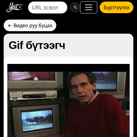
Бүртгүүлэх
← Видео руу буцах
Gif бүтээгч