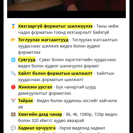
🥇
Хязгааргүй форматыг шилжүүлэх
- Таны хийж
чадах форматын тоонд хязгаарлалт байхгүй
📂
Тоглуулах жагсаалтууд
- Тоглуулах жагсаалтын
хуудаснаас шилжих видео болон аудиог
форматлах
🌐
Сувгууд
- Суваг болон хэрэглэгчийн хуудаснаас
видео болон аудиог шилжүүлэх формат
🔍
Хайлт болон форматын шилжилт
- Хайлтын
хуудаснаас форматын шилжилт
🔴
Жинхэнэ урсгал
- Бүх чанартай шууд
дамжуулалтыг форматлах
✂️
Тайрах
- Видео болон аудионы хэсгийг хайчилж
ав
🎞️
Хамгийн дээд чанар
- 8k, 4k, 1080p, 720p видео
болон 320 кбит/с аудио аваарай
💬
Хадмал орчуулга
- Хэрэв видеонд хадмал