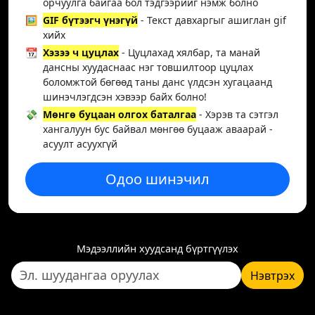
орчуулга байгаа бол тэдгээрийг нэмж болно
🖼️
GIF бүтээгч үнэгүй
- Текст давхаргыг ашиглан gif
хийх
📆
Хэзээ ч цуцлах
- Цуцлахад хялбар, та манай
дансны хуудаснаас нэг товшилтоор цуцлах
боломжтой бөгөөд таны данс үлдсэн хугацаанд
шинэчлэгдсэн хэвээр байх болно!
💸
Мөнгө буцаан олгох баталгаа
- Хэрэв та сэтгэл
хангалуун бус байвал мөнгөө буцааж аваарай -
асуулт асуухгүй
Одоо шинэчил
Мэдээллийн хуудсанд бүртгүүлэх
Нэвтрэх