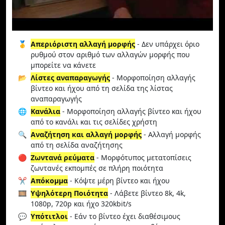
🥇
Απεριόριστη αλλαγή μορφής
- Δεν υπάρχει όριο
ρυθμού στον αριθμό των αλλαγών μορφής που
μπορείτε να κάνετε
📂
Λίστες αναπαραγωγής
- Μορφοποίηση αλλαγής
βίντεο και ήχου από τη σελίδα της λίστας
αναπαραγωγής
🌐
Κανάλια
- Μορφοποίηση αλλαγής βίντεο και ήχου
από το κανάλι και τις σελίδες χρήστη
🔍
Αναζήτηση και αλλαγή μορφής
- Αλλαγή μορφής
από τη σελίδα αναζήτησης
🔴
Ζωντανά ρεύματα
- Μορφότυπος μετατοπίσεις
ζωντανές εκπομπές σε πλήρη ποιότητα
✂️
Απόκομμα
- Κόψτε μέρη βίντεο και ήχου
🎞️
Υψηλότερη Ποιότητα
- Λάβετε βίντεο 8k, 4k,
1080p, 720p και ήχο 320kbit/s
💬
Υπότιτλοι
- Εάν το βίντεο έχει διαθέσιμους