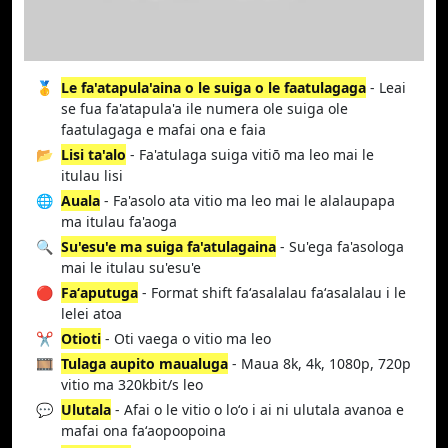
🥇
Le fa'atapula'aina o le suiga o le faatulagaga
- Leai
se fua fa'atapula'a ile numera ole suiga ole
faatulagaga e mafai ona e faia
📂
Lisi ta'alo
- Fa'atulaga suiga vitiō ma leo mai le
itulau lisi
🌐
Auala
- Fa'asolo ata vitio ma leo mai le alalaupapa
ma itulau fa'aoga
🔍
Su'esu'e ma suiga fa'atulagaina
- Su'ega fa'asologa
mai le itulau su'esu'e
🔴
Faʻaputuga
- Format shift faʻasalalau faʻasalalau i le
lelei atoa
✂️
Otioti
- Oti vaega o vitio ma leo
🎞️
Tulaga aupito maualuga
- Maua 8k, 4k, 1080p, 720p
vitio ma 320kbit/s leo
💬
Ulutala
- Afai o le vitio o loʻo i ai ni ulutala avanoa e
mafai ona faʻaopoopoina