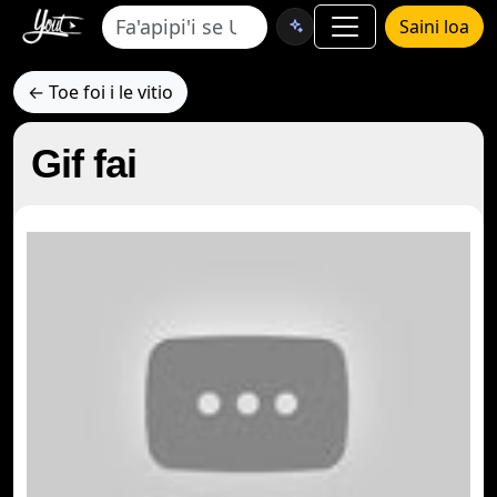
Saini loa
← Toe foi i le vitio
Gif fai