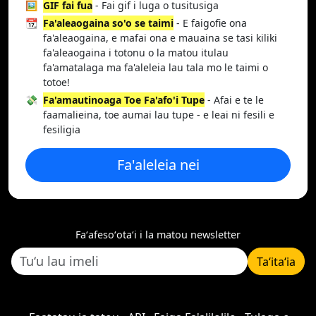
🖼️
GIF fai fua
- Fai gif i luga o tusitusiga
📆
Fa'aleaogaina so'o se taimi
- E faigofie ona
fa'aleaogaina, e mafai ona e mauaina se tasi kiliki
fa'aleaogaina i totonu o la matou itulau
fa'amatalaga ma fa'aleleia lau tala mo le taimi o
totoe!
💸
Fa'amautinoaga Toe Fa'afo'i Tupe
- Afai e te le
faamalieina, toe aumai lau tupe - e leai ni fesili e
fesiligia
Fa'aleleia nei
Faʻafesoʻotaʻi i la matou newsletter
Taʻitaʻia