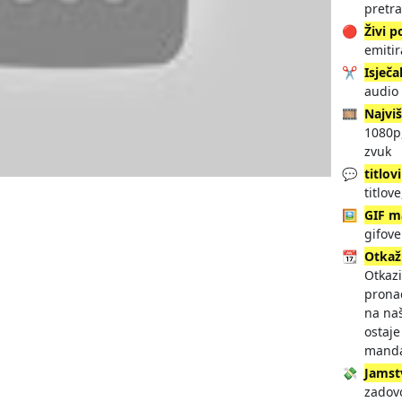
pretra
🔴
Živi p
emitir
✂️
Isječa
audio
🎞️
Najviš
1080p,
zvuk
💬
titlovi
titlov
🖼️
GIF m
gifove
📆
Otkaž
Otkaz
pronać
na naš
ostaj
manda
💸
Jamst
zadovo