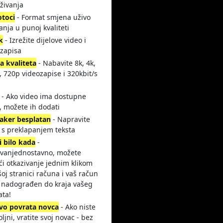
živanja
otoci
- Format smjena uživo
anja u punoj kvaliteti
k
- Izrežite dijelove video i
 zapisa
a kvaliteta
- Nabavite 8k, 4k,
 720p videozapise i 320kbit/s
- Ako video ima dostupne
e, možete ih dodati
aker besplatan
- Napravite
 s preklapanjem teksta
i bilo kada
-
ivanjednostavno, možete
i otkazivanje jednim klikom
oj stranici računa i vaš račun
e nadograđen do kraja vašeg
ta!
vo povrata novca
- Ako niste
ljni, vratite svoj novac - bez