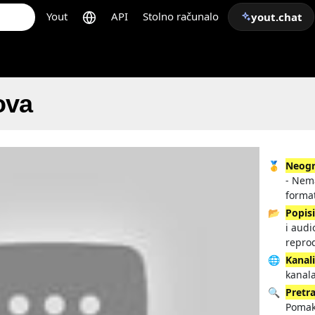
Yout
API
Stolno računalo
yout.chat
ova
🥇
Neogr
- Nem
format
📂
Popis
i audi
repro
🌐
Kanal
kanala
🔍
Pretr
Pomak