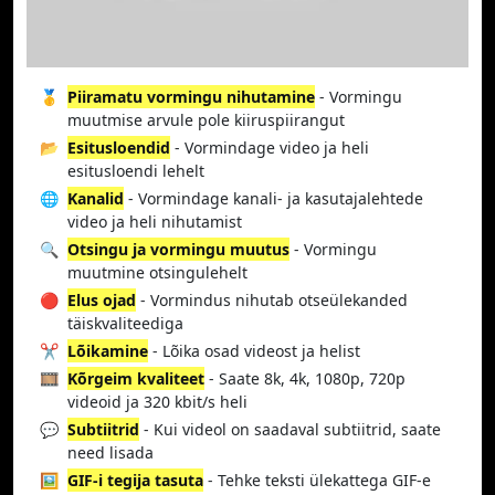
🥇
Piiramatu vormingu nihutamine
- Vormingu
muutmise arvule pole kiiruspiirangut
📂
Esitusloendid
- Vormindage video ja heli
esitusloendi lehelt
🌐
Kanalid
- Vormindage kanali- ja kasutajalehtede
video ja heli nihutamist
🔍
Otsingu ja vormingu muutus
- Vormingu
muutmine otsingulehelt
🔴
Elus ojad
- Vormindus nihutab otseülekanded
täiskvaliteediga
✂️
Lõikamine
- Lõika osad videost ja helist
🎞️
Kõrgeim kvaliteet
- Saate 8k, 4k, 1080p, 720p
videoid ja 320 kbit/s heli
💬
Subtiitrid
- Kui videol on saadaval subtiitrid, saate
need lisada
🖼️
GIF-i tegija tasuta
- Tehke teksti ülekattega GIF-e