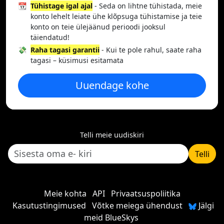
📆
Tühistage igal ajal
- Seda on lihtne tühistada, meie
konto lehelt leiate ühe klõpsuga tühistamise ja teie
konto on teie ülejäänud perioodi jooksul
täiendatud!
💸
Raha tagasi garantii
- Kui te pole rahul, saate raha
tagasi – küsimusi esitamata
Uuendage kohe
Telli meie uudiskiri
Telli
Meie kohta
API
Privaatsuspoliitika
Kasutustingimused
Võtke meiega ühendust
Jälgi
meid BlueSkys