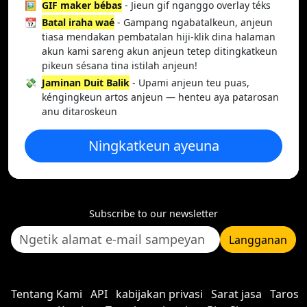
🖼️
GIF maker bébas
- Jieun gif nganggo overlay téks
📆
Batal iraha waé
- Gampang ngabatalkeun, anjeun
tiasa mendakan pembatalan hiji-klik dina halaman
akun kami sareng akun anjeun tetep ditingkatkeun
pikeun sésana tina istilah anjeun!
💸
Jaminan Duit Balik
- Upami anjeun teu puas,
kéngingkeun artos anjeun — henteu aya patarosan
anu ditaroskeun
Ningkatkeun ayeuna
Subscribe to our newsletter
Langganan
Tentang Kami
API
kabijakan privasi
Sarat jasa
Taros