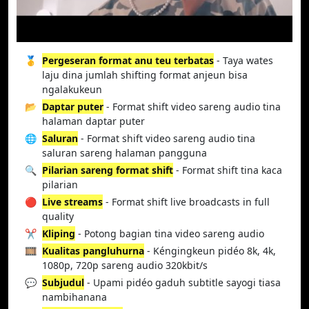
🥇
Pergeseran format anu teu terbatas
- Taya wates
laju dina jumlah shifting format anjeun bisa
ngalakukeun
📂
Daptar puter
- Format shift video sareng audio tina
halaman daptar puter
🌐
Saluran
- Format shift video sareng audio tina
saluran sareng halaman pangguna
🔍
Pilarian sareng format shift
- Format shift tina kaca
pilarian
🔴
Live streams
- Format shift live broadcasts in full
quality
✂️
Kliping
- Potong bagian tina video sareng audio
🎞️
Kualitas pangluhurna
- Kéngingkeun pidéo 8k, 4k,
1080p, 720p sareng audio 320kbit/s
💬
Subjudul
- Upami pidéo gaduh subtitle sayogi tiasa
nambihanana