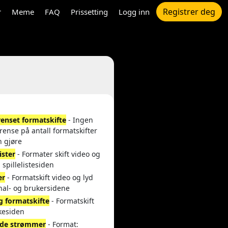
Registrer deg
r
Meme
FAQ
Prissetting
Logg inn
enset formatskifte
- Ingen
rense på antall formatskifter
n gjøre
lister
- Formater skift video og
a spillelistesiden
er
- Formatskift video og lyd
nal- og brukersidene
g formatskifte
- Formatskift
kesiden
de strømmer
- Format: