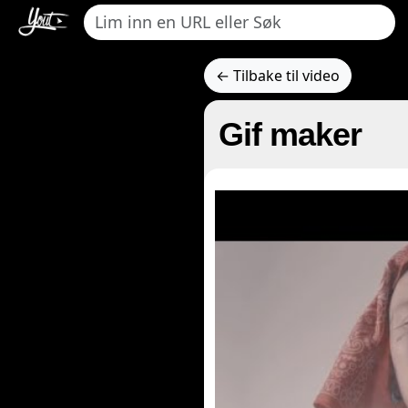
← Tilbake til video
Gif maker