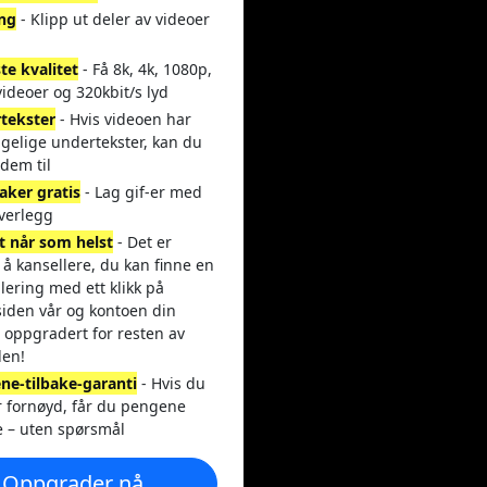
ing
- Klipp ut deler av videoer
te kvalitet
- Få 8k, 4k, 1080p,
ideoer og 320kbit/s lyd
tekster
- Hvis videoen har
ngelige undertekster, kan du
dem til
aker gratis
- Lag gif-er med
overlegg
t når som helst
- Det er
 å kansellere, du kan finne en
lering med ett klikk på
siden vår og kontoen din
r oppgradert for resten av
den!
ne-tilbake-garanti
- Hvis du
r fornøyd, får du pengene
e – uten spørsmål
Oppgrader nå