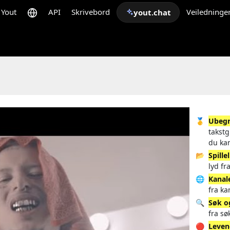
Yout
API
Skrivebord
Veiledninge
yout.chat
🥇
Ubegr
takstg
du ka
📂
Spille
lyd fr
🌐
Kanal
fra ka
🔍
Søk o
fra sø
🔴
Leven