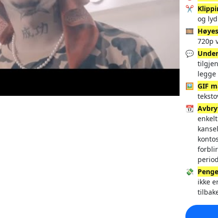
✂️
Klipp
og lyd
🎞️
Høyes
720p v
💬
Under
tilgje
legge 
🖼️
GIF m
tekst
📆
Avbry
enkelt
kansel
konto
forbli
perio
💸
Penge
ikke e
tilbak