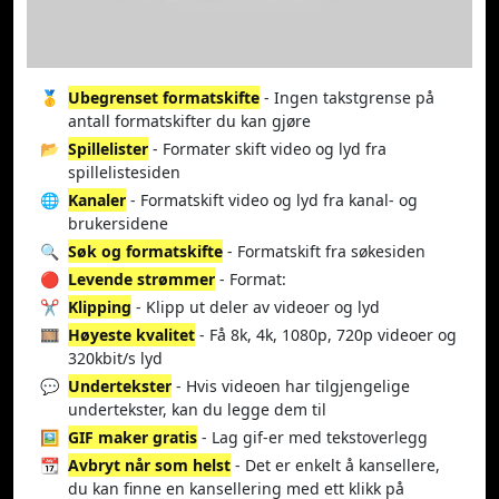
🥇
Ubegrenset formatskifte
- Ingen takstgrense på
antall formatskifter du kan gjøre
📂
Spillelister
- Formater skift video og lyd fra
spillelistesiden
🌐
Kanaler
- Formatskift video og lyd fra kanal- og
brukersidene
🔍
Søk og formatskifte
- Formatskift fra søkesiden
🔴
Levende strømmer
- Format:
✂️
Klipping
- Klipp ut deler av videoer og lyd
🎞️
Høyeste kvalitet
- Få 8k, 4k, 1080p, 720p videoer og
320kbit/s lyd
💬
Undertekster
- Hvis videoen har tilgjengelige
undertekster, kan du legge dem til
🖼️
GIF maker gratis
- Lag gif-er med tekstoverlegg
📆
Avbryt når som helst
- Det er enkelt å kansellere,
du kan finne en kansellering med ett klikk på