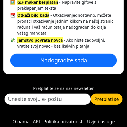
🖼️
GIF maker besplatan
- Napravite gifove s
preklapanjem teksta
📆
Otkaži bilo kada
- Otkazivanjednostavno, možete
pronaći otkazivanje jednim klikom na našoj stranici
računa i vaš račun ostaje nadograđen do kraja
vašeg mandata!
💸
Jamstvo povrata novca
- Ako niste zadovoljni,
vratite svoj novac - bez ikakvih pitanja
Nadogradite sada
Pretplatite se na naš newsletter
Pretplati se
O nama
API
Politika privatnosti
Uvjeti usluge