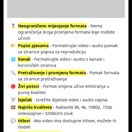
🥇
Neograničeno mijenjanje formata
- Nema
ograničenja broja promjena formata koje možete
učiniti
📂
Popisi pjesama
- Formatirajte video i audio pomak
sa stranice popisa za reprodukciju
🌐
Kanali
- Formatirajte video i audio s kanala i
korisničkih stranica
🔍
Pretraživanje i promjena formata
- Pomak formata
sa stranice pretraživanja
🔴
Živi potoci
- Format smjena uživo emitiranja u
punoj kvaliteti
✂️
Isječak
- Izrežite dijelove video i audio zapisa
🎞️
Najviša kvaliteta
- Nabavite 8k, 4k, 1080p, 720p
videozapise i 320kbit/s zvuk
💬
titlovi
- Ako video ima dostupne titlove, možete ih
dodati