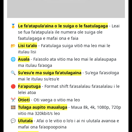
🥇
Le fa'atapula'aina o le suiga o le faatulagaga
- Leai
se fua fa'atapula'a ile numera ole suiga ole
faatulagaga e mafai ona e faia
📂
Lisi ta'alo
- Fa'atulaga suiga vitiō ma leo mai le
itulau lisi
🌐
Auala
- Fa'asolo ata vitio ma leo mai le alalaupapa
ma itulau fa'aoga
🔍
Su'esu'e ma suiga fa'atulagaina
- Su'ega fa'asologa
mai le itulau su'esu'e
🔴
Faʻaputuga
- Format shift faʻasalalau faʻasalalau i le
lelei atoa
✂️
Otioti
- Oti vaega o vitio ma leo
🎞️
Tulaga aupito maualuga
- Maua 8k, 4k, 1080p, 720p
vitio ma 320kbit/s leo
💬
Ulutala
- Afai o le vitio o loʻo i ai ni ulutala avanoa e
mafai ona faʻaopoopoina