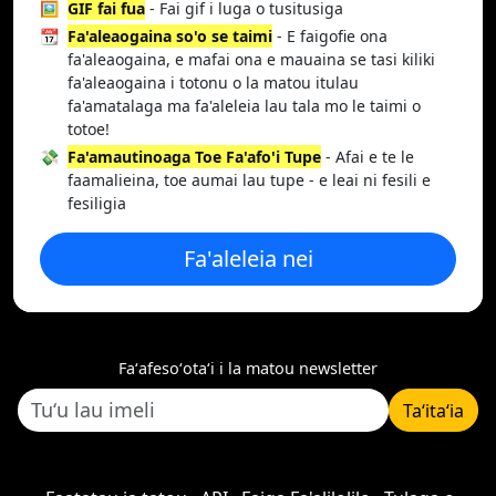
🖼️
GIF fai fua
- Fai gif i luga o tusitusiga
📆
Fa'aleaogaina so'o se taimi
- E faigofie ona
fa'aleaogaina, e mafai ona e mauaina se tasi kiliki
fa'aleaogaina i totonu o la matou itulau
fa'amatalaga ma fa'aleleia lau tala mo le taimi o
totoe!
💸
Fa'amautinoaga Toe Fa'afo'i Tupe
- Afai e te le
faamalieina, toe aumai lau tupe - e leai ni fesili e
fesiligia
Fa'aleleia nei
Faʻafesoʻotaʻi i la matou newsletter
Taʻitaʻia