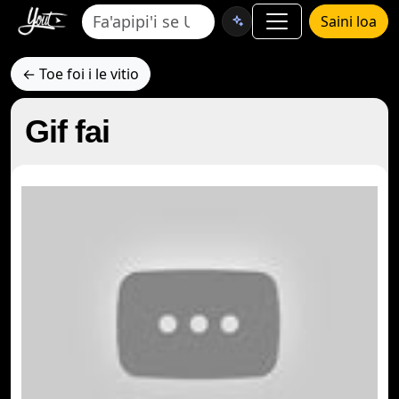
Saini loa
← Toe foi i le vitio
Gif fai