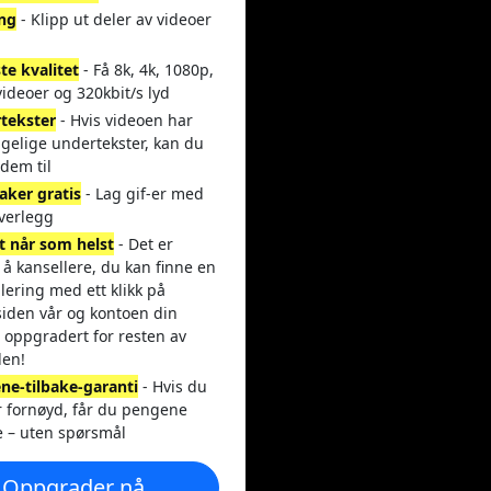
ing
- Klipp ut deler av videoer
te kvalitet
- Få 8k, 4k, 1080p,
ideoer og 320kbit/s lyd
tekster
- Hvis videoen har
ngelige undertekster, kan du
dem til
aker gratis
- Lag gif-er med
overlegg
t når som helst
- Det er
 å kansellere, du kan finne en
lering med ett klikk på
siden vår og kontoen din
r oppgradert for resten av
den!
ne-tilbake-garanti
- Hvis du
r fornøyd, får du pengene
e – uten spørsmål
Oppgrader nå