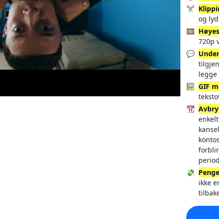
✂️
Klipp
og lyd
🎞️
Høyes
720p v
💬
Under
tilgje
legge 
🖼️
GIF m
tekst
📆
Avbry
enkelt
kansel
konto
forbli
perio
💸
Penge
ikke e
tilbak