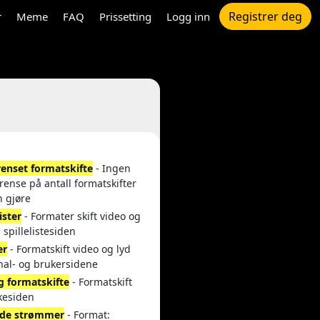
Registrer deg
r
Meme
FAQ
Prissetting
Logg inn
enset formatskifte
- Ingen
rense på antall formatskifter
n gjøre
lister
- Formater skift video og
a spillelistesiden
er
- Formatskift video og lyd
nal- og brukersidene
g formatskifte
- Formatskift
kesiden
de strømmer
- Format: