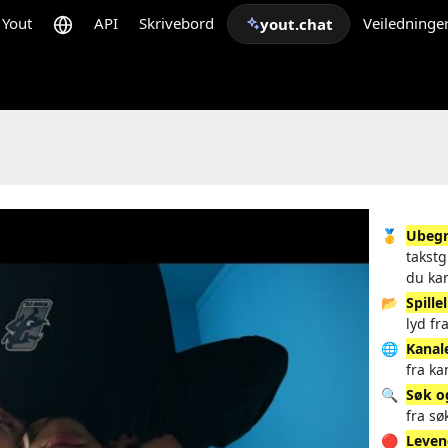
Yout
API
Skrivebord
Veiledninge
yout.chat
🥇
Ubegr
takstg
du ka
📂
Spille
lyd fr
🌐
Kanal
fra ka
🔍
Søk o
fra sø
🔴
Leven