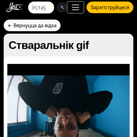
Зарэгіструйцеся
← Вярнуцца да відэа
Стваральнік gif