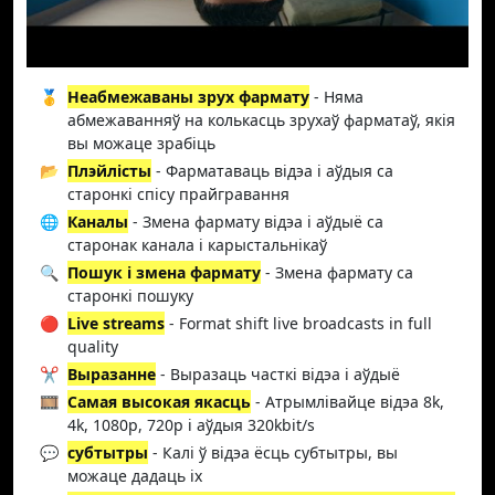
🥇
Неабмежаваны зрух фармату
- Няма
абмежаванняў на колькасць зрухаў фарматаў, якія
вы можаце зрабіць
📂
Плэйлісты
- Фарматаваць відэа і аўдыя са
старонкі спісу прайгравання
🌐
Каналы
- Змена фармату відэа і аўдыё са
старонак канала і карыстальнікаў
🔍
Пошук і змена фармату
- Змена фармату са
старонкі пошуку
🔴
Live streams
- Format shift live broadcasts in full
quality
✂️
Выразанне
- Выразаць часткі відэа і аўдыё
🎞️
Самая высокая якасць
- Атрымлівайце відэа 8k,
4k, 1080p, 720p і аўдыя 320kbit/s
💬
субтытры
- Калі ў відэа ёсць субтытры, вы
можаце дадаць іх