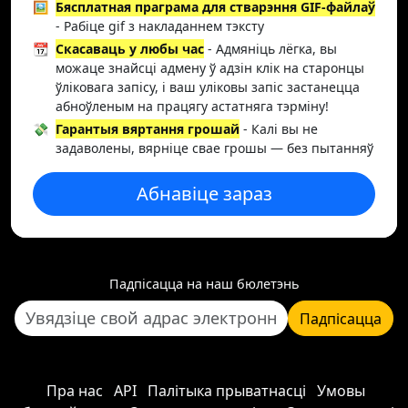
🖼️
Бясплатная праграма для стварэння GIF-файлаў
- Рабіце gif з накладаннем тэксту
📆
Скасаваць у любы час
- Адмяніць лёгка, вы
можаце знайсці адмену ў адзін клік на старонцы
ўліковага запісу, і ваш уліковы запіс застанецца
абноўленым на працягу астатняга тэрміну!
💸
Гарантыя вяртання грошай
- Калі вы не
задаволены, вярніце свае грошы — без пытанняў
Абнавіце зараз
Падпісацца на наш бюлетэнь
Падпісацца
Пра нас
API
Палітыка прыватнасці
Умовы