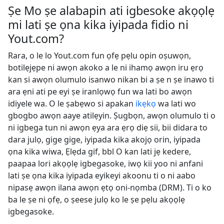
Ṣe Mo ṣe alabapin ati igbesoke akọọlẹ
mi lati ṣe ọna kika iyipada fidio ni
Yout.com?
Rara, o le lo Yout.com fun ọfẹ pẹlu opin oṣuwọn,
botilẹjẹpe ni awọn akoko a le ni ihamọ awọn iru ẹrọ
kan si awọn olumulo isanwo nikan bi a ṣe n ṣe inawo ti
ara ẹni ati pe eyi ṣe iranlọwọ fun wa lati bo awọn
idiyele wa. O le ṣabẹwo si apakan
ikẹkọ
wa lati wo
gbogbo awọn aaye atilẹyin. Ṣugbọn, awọn olumulo ti o
ni igbega tun ni awọn ẹya ara ẹrọ diẹ sii, bii didara to
dara julọ, gige gige, iyipada kika akojọ orin, iyipada
ọna kika wiwa, Ẹlẹda gif, bbl O kan lati jẹ kedere,
paapaa lori akọọlẹ igbegasoke, iwọ kii yoo ni anfani
lati ṣe ọna kika iyipada eyikeyi akoonu ti o ni aabo
nipasẹ awọn ilana awọn ẹtọ oni-nọmba (DRM). Ti o ko
ba le ṣe ni ọfẹ, o ṣeese julọ ko le ṣe pẹlu akọọlẹ
igbegasoke.