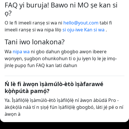
FAQ yi buruja! Bawo ni MO ṣe kan si
ọ?
O le fi imeeli ranṣẹ si wa ni
hello@yout.com
tabi fi
imeeli ranṣẹ si wa nipa lilọ
si oju-iwe Kan si wa
.
Tani iwo lonakona?
Wa
nipa wa
ni gbo dahun gbogbo awọn ibeere
wọnyẹn, ṣugbọn ohunkohun ti o ju iyẹn lọ le jẹ imọ-
jinlẹ pupọ fun FAQ kan lati dahun
Ń lè fi àwọn ìṣàmúlò-ètò ìṣàfarawé
kọ̀ǹpútà pamọ́?
Ya. Ìṣàfilọ́lẹ̀ ìṣàmúlò-ètò ìṣàfilọ́lẹ̀ ní àwọn àbùdá Pro -
àkọ́kọ́là náà tí n ṣiṣẹ́ fún ìṣàfilọ́lẹ̀ gbogbó, láti jẹ́ pé o ní
àwọn à