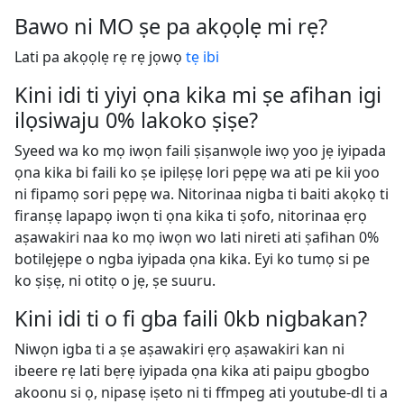
Bawo ni MO ṣe pa akọọlẹ mi rẹ?
Lati pa akọọlẹ rẹ rẹ jọwọ
tẹ ibi
Kini idi ti yiyi ọna kika mi ṣe afihan igi
ilọsiwaju 0% lakoko ṣiṣe?
Syeed wa ko mọ iwọn faili ṣiṣanwọle iwọ yoo jẹ iyipada
ọna kika bi faili ko ṣe ipilẹṣẹ lori pẹpẹ wa ati pe kii yoo
ni fipamọ sori pẹpẹ wa. Nitorinaa nigba ti baiti akọkọ ti
firanṣẹ lapapọ iwọn ti ọna kika ti ṣofo, nitorinaa ẹrọ
aṣawakiri naa ko mọ iwọn wo lati nireti ati ṣafihan 0%
botilẹjẹpe o ngba iyipada ọna kika. Eyi ko tumọ si pe
ko ṣiṣẹ, ni otitọ o jẹ, ṣe suuru.
Kini idi ti o fi gba faili 0kb nigbakan?
Niwọn igba ti a ṣe aṣawakiri ẹrọ aṣawakiri kan ni
ibeere rẹ lati bẹrẹ iyipada ọna kika ati paipu gbogbo
akoonu si ọ, nipasẹ iṣeto ni ti ffmpeg ati youtube-dl ti a