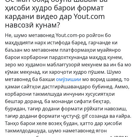
ҳисоби худро барои формат
кардани видео дар Yout.com
навсозӣ кунам?
Не, шумо метавонед Yout.com-ро ройгон бо
маҳдудияти нарх истифода баред, гарчанде ки
баъзан мо метавонем платформаҳои муайянро
барои корбарони пардохткунанда маҳдуд кунем,
зеро мо худамон маблағгузорӣ мекунем ва ин ба мо
кӯмак мекунад, ки хароҷоти худро пӯшем. Шумо
метавонед ба бахши
омӯзишии
мо ворид шавед, то
ҳамаи сайтҳои дастгирӣшавандаро бубинед. Аммо,
корбарони такмилшуда инчунин хусусиятҳои
бештар доранд, ба монанди сифати беҳтар,
буридан, тағир додани формати рӯйхати навозиш,
тағир додани формати ҷустуҷӯ, gif созанда ва ғайра.
Танҳо барои хеле возеҳ будан, ҳатто дар ҳисоби
такмилдодашуда, шумо наметавонед ягон