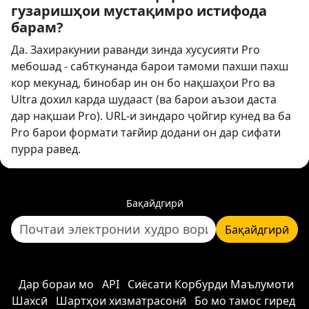
гузаришҳои мустақимро истифода
барам?
Да. Захиракунии раванди зинда хусусияти Pro
мебошад - сабткунанда барои тамоми пахши пахш
кор мекунад, бинобар ин он бо нақшаҳои Pro ва
Ultra дохил карда шудааст (ва барои аъзои даста
дар нақшаи Pro). URL-и зиндаро ҷойгир кунед ва ба
Pro барои формати тағйир додани он дар сифати
пурра равед.
Бақайдгирӣ
Бақайдгирӣ
Дар бораи мо
API
Сиёсати Корбурди Маълумоти
Шахсӣ
Шартҳои хизматрасонӣ
Бо мо тамос гиред