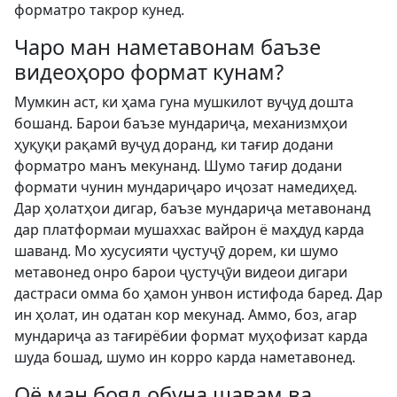
форматро такрор кунед.
Чаро ман наметавонам баъзе
видеоҳоро формат кунам?
Мумкин аст, ки ҳама гуна мушкилот вуҷуд дошта
бошанд. Барои баъзе мундариҷа, механизмҳои
ҳуқуқи рақамӣ вуҷуд доранд, ки тағир додани
форматро манъ мекунанд. Шумо тағир додани
формати чунин мундариҷаро иҷозат намедиҳед.
Дар ҳолатҳои дигар, баъзе мундариҷа метавонанд
дар платформаи мушаххас вайрон ё маҳдуд карда
шаванд. Мо хусусияти ҷустуҷӯ дорем, ки шумо
метавонед онро барои ҷустуҷӯи видеои дигари
дастраси омма бо ҳамон унвон истифода баред. Дар
ин ҳолат, ин одатан кор мекунад. Аммо, боз, агар
мундариҷа аз тағирёбии формат муҳофизат карда
шуда бошад, шумо ин корро карда наметавонед.
Оё ман бояд обуна шавам ва