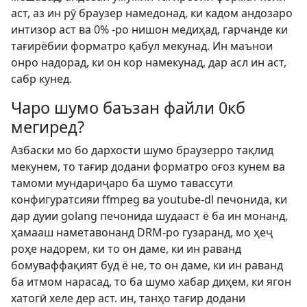
аст, аз ин рӯ браузер намедонад, ки кадом андозаро
интизор аст ва 0% -ро нишон медиҳад, гарчанде ки
тағирёбии форматро қабул мекунад. Ин маънои
онро надорад, ки он кор намекунад, дар асл ин аст,
сабр кунед.
Чаро шумо баъзан файли 0кб
мегиред?
Азбаски мо бо дархости шумо браузерро тақлид
мекунем, то тағир додани форматро оғоз кунем ва
тамоми мундариҷаро ба шумо тавассути
конфигуратсияи ffmpeg ва youtube-dl печонида, ки
дар дуии golang печонида шудааст ё ба ин монанд,
ҳамааш наметавонанд DRM-ро гузаранд, мо ҳеҷ
роҳе надорем, ки то он даме, ки ин раванд
бомуваффақият буд ё не, то он даме, ки ин раванд
ба итмом нарасад, то ба шумо хабар диҳем, ки ягон
хатогӣ хеле дер аст. ин, танҳо тағир додани