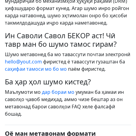
мундариҷаи бо механизмҳои ҳуқуқи рақамӣ (DRM)
ҳифзшударо формат кунед. Агар шумо инро ройгон
карда натавонед, шумо эҳтимолан онро бо ҳисоби
такмилдодашуда иҷро карда наметавонед.
Ин Саволи Савол БЕКОР аст! Чӣ
тавр ман бо шумо тамос гирам?
Шумо метавонед ба мо тавассути почтаи электронӣ
hello@yout.com
фиристед ё тавассути гузаштан ба
саҳифаи тамоси мо бо мо
паём фиристед.
Ба ҳар ҳол шумо кистед?
Маълумоти мо
дар бораи мо
умуман ба ҳамаи ин
саволҳо ҷавоб медиҳад, аммо чизе бештар аз он
метавонад барои саволҳои FAQ хеле фалсафӣ
бошад.
Оё ман метавонам формати