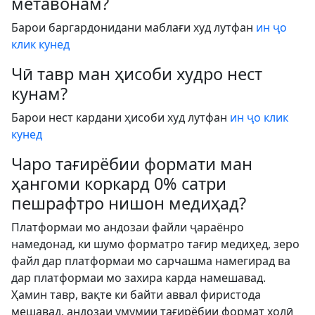
метавонам?
Барои баргардонидани маблағи худ лутфан
ин ҷо
клик кунед
Чӣ тавр ман ҳисоби худро нест
кунам?
Барои нест кардани ҳисоби худ лутфан
ин ҷо клик
кунед
Чаро тағирёбии формати ман
ҳангоми коркард 0% сатри
пешрафтро нишон медиҳад?
Платформаи мо андозаи файли ҷараёнро
намедонад, ки шумо форматро тағир медиҳед, зеро
файл дар платформаи мо сарчашма намегирад ва
дар платформаи мо захира карда намешавад.
Ҳамин тавр, вақте ки байти аввал фиристода
мешавад, андозаи умумии тағирёбии формат холӣ