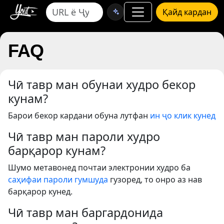
Қайд кардан
FAQ
Чӣ тавр ман обунаи худро бекор
кунам?
Барои бекор кардани обуна лутфан
ин ҷо клик кунед
Чӣ тавр ман пароли худро
барқарор кунам?
Шумо метавонед почтаи электронии худро ба
саҳифаи пароли гумшуда
гузоред, то онро аз нав
барқарор кунед.
Чӣ тавр ман баргардонида