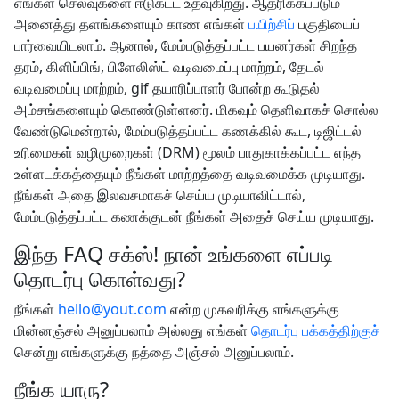
எங்கள் செலவுகளை ஈடுகட்ட உதவுகிறது. ஆதரிக்கப்படும்
அனைத்து தளங்களையும் காண எங்கள்
பயிற்சிப்
பகுதியைப்
பார்வையிடலாம். ஆனால், மேம்படுத்தப்பட்ட பயனர்கள் சிறந்த
தரம், கிளிப்பிங், பிளேலிஸ்ட் வடிவமைப்பு மாற்றம், தேடல்
வடிவமைப்பு மாற்றம், gif தயாரிப்பாளர் போன்ற கூடுதல்
அம்சங்களையும் கொண்டுள்ளனர். மிகவும் தெளிவாகச் சொல்ல
வேண்டுமென்றால், மேம்படுத்தப்பட்ட கணக்கில் கூட, டிஜிட்டல்
உரிமைகள் வழிமுறைகள் (DRM) மூலம் பாதுகாக்கப்பட்ட எந்த
உள்ளடக்கத்தையும் நீங்கள் மாற்றத்தை வடிவமைக்க முடியாது.
நீங்கள் அதை இலவசமாகச் செய்ய முடியாவிட்டால்,
மேம்படுத்தப்பட்ட கணக்குடன் நீங்கள் அதைச் செய்ய முடியாது.
இந்த FAQ சக்ஸ்! நான் உங்களை எப்படி
தொடர்பு கொள்வது?
நீங்கள்
hello@yout.com
என்ற முகவரிக்கு எங்களுக்கு
மின்னஞ்சல் அனுப்பலாம் அல்லது எங்கள்
தொடர்பு பக்கத்திற்குச்
சென்று எங்களுக்கு நத்தை அஞ்சல் அனுப்பலாம்.
நீங்க யாரு?