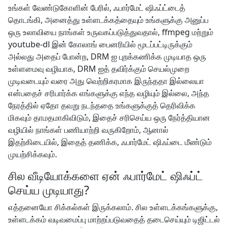
உங்கள் வேண்டுகோளின் பேரில், ஃபார்மேட் ஷிஃப்ட்டைத்
தொடங்கி, அனைத்து உள்ளடக்கத்தையும் உங்களுக்கு அனுப்ப
ஒரு உலாவியை நாங்கள் உருவகப்படுத்துவதால், ffmpeg மற்றும்
youtube-dl இன் கோலாங் பைனரியில் மூடப்பட்டிருக்கும்
அல்லது அதைப் போன்ற, DRM ஐ புறக்கணிக்க முடியாத ஒரு
உள்ளமைவு வழியாக, DRM ஐத் தவிர்க்கும் செயல்முறை
முடிவடையும் வரை அது வெற்றிகரமாக இருந்ததா இல்லையா
என்பதைச் சரிபார்க்க எங்களுக்கு எந்த வழியும் இல்லை, அந்த
நேரத்தில் ஏதோ தவறு நடந்ததை உங்களுக்குத் தெரிவிக்க
மிகவும் தாமதமாகிவிடும், இதைச் சரிசெய்ய ஒரு நேர்த்தியான
வழியில் நாங்கள் பணியாற்றி வருகிறோம், ஆனால்
இதற்கிடையில், இதைத் தணிக்க, ஃபார்மேட் ஷிஃப்டை மீண்டும்
முயற்சிக்கவும்.
சில வீடியோக்களை ஏன் ஃபார்மேட் ஷிஃப்ட்
செய்ய முடியாது?
எத்தனையோ சிக்கல்கள் இருக்கலாம். சில உள்ளடக்கங்களுக்கு,
உள்ளடக்கம் வடிவமைப்பு மாற்றப்படுவதைத் தடைசெய்யும் டிஜிட்டல்