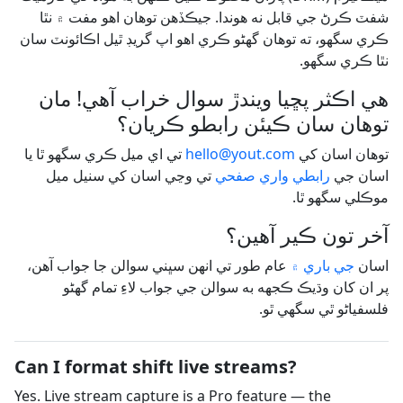
شفٽ ڪرڻ جي قابل نه هوندا. جيڪڏهن توهان اهو مفت ۾ نٿا
ڪري سگهو، ته توهان گهڻو ڪري اهو اپ گريڊ ٿيل اڪائونٽ سان
نٿا ڪري سگهو.
هي اڪثر پڇيا ويندڙ سوال خراب آهي! مان
توهان سان ڪيئن رابطو ڪريان؟
توهان اسان کي
hello@yout.com
تي اي ميل ڪري سگهو ٿا يا
اسان جي
رابطي واري صفحي
تي وڃي اسان کي سنيل ميل
موڪلي سگهو ٿا.
آخر تون ڪير آهين؟
اسان
جي باري ۾
عام طور تي انهن سڀني سوالن جا جواب آهن،
پر ان کان وڌيڪ ڪجهه به سوالن جي جواب لاءِ تمام گهڻو
فلسفياڻو ٿي سگهي ٿو.
Can I format shift live streams?
Yes. Live stream capture is a Pro feature — the