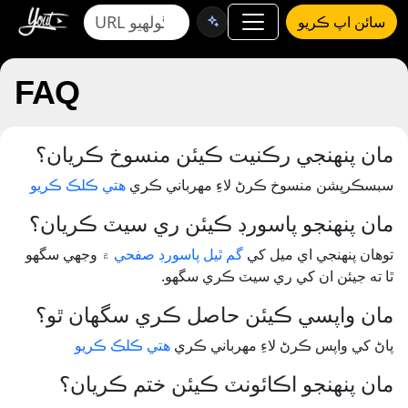
سائن اپ ڪريو
FAQ
مان پنهنجي رڪنيت ڪيئن منسوخ ڪريان؟
سبسڪرپشن منسوخ ڪرڻ لاءِ مهرباني ڪري
هتي ڪلڪ ڪريو
مان پنهنجو پاسورڊ ڪيئن ري سيٽ ڪريان؟
توهان پنهنجي اي ميل کي
گم ٿيل پاسورڊ صفحي
۾ وجهي سگهو
ٿا ته جيئن ان کي ري سيٽ ڪري سگهو.
مان واپسي ڪيئن حاصل ڪري سگهان ٿو؟
پاڻ کي واپس ڪرڻ لاءِ مهرباني ڪري
هتي ڪلڪ ڪريو
مان پنهنجو اڪائونٽ ڪيئن ختم ڪريان؟