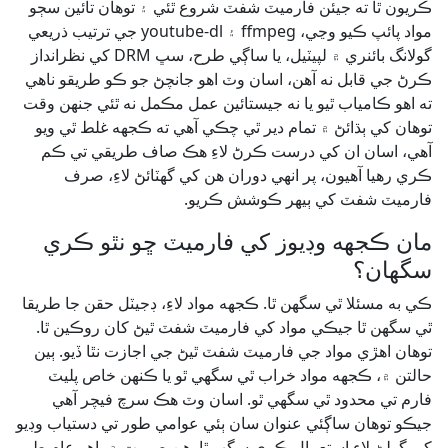
ڪريون ٿا ته جيئن فارميٽ شفٽ شروع ٿئي ۽ توهان تائين سڄو
مواد پائپ ڪيو وڃي، ffmpeg ۽ youtube-dl جي ترتيب ذريعي
گولانگ بائنري ۾ لپيٽيل، يا ساڳي طرح، سڀ DRM کي نظرانداز
ڪرڻ جي قابل نه آهن، اسان وٽ اهو جانچڻ جو ڪو طريقو ناهي
ته اهو ڪامياب ٿيو يا نه جيستائين عمل مڪمل نه ٿئي جنهن وقت
توهان کي ٻڌائڻ ۾ تمام دير ٿي چڪي آهي ته ڪجهه غلط ٿي ويو
آهي، اسان ان کي درست ڪرڻ لاءِ هڪ صاف طريقي تي ڪم
ڪري رهيا آهيون، پر انهي دوران هن کي گهٽائڻ لاءِ، صرف
فارميٽ شفٽ کي ٻيهر ڪوشش ڪريو.
مان ڪجهه وڊيوز کي فارميٽ ڇو نٿو ڪري
سگهان؟
ڪي به مسئلا ٿي سگهن ٿا. ڪجهه مواد لاءِ، ڊجيٽل حقن جا طريقا
ٿي سگهن ٿا جيڪي مواد کي فارميٽ شفٽ ٿيڻ کان روڪين ٿا.
توهان اهڙي مواد جي فارميٽ شفٽ ٿيڻ جي اجازت نٿا ڏيو. ٻين
حالتن ۾، ڪجهه مواد خراب ٿي سگهي ٿو يا ڪنهن خاص پليٽ
فارم تي محدود ٿي سگهي ٿو. اسان وٽ هڪ سرچ فيچر آهي
جيڪو توهان ساڳئي عنوان سان ٻئي عوامي طور تي دستياب وڊيو
کي ڳولڻ لاءِ استعمال ڪري سگهو ٿا. هن صورت ۾، اهو عام طور