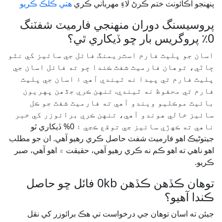
پنهنجو اڪائونٽ ختم ڪرڻ لاءِ مهرباني ڪري
هتي ڪلڪ ڪريو
پروسيسنگ دوران منهنجي فارميٽ شفٽنگ
0٪ پروگريس بار ڇو ڏيکاري ٿي؟
اسان جو پليٽ فارم اسٽريمنگ فائل جي سائيز کي نٿو
ڄاڻي، توهان فارميٽ شفٽ ڪندا ڇو ته فائل اسان جي
پليٽ فارم تي پيدا نه ٿيندي آهي ۽ اسان جي پليٽ
فارم تي محفوظ نه ٿيندي. تنهن ڪري جڏهن پهريون
بائيٽ موڪليو ويندو آهي ته فارميٽ شفٽ جو ڪل
سائيز خالي هوندو آهي، تنهن ڪري برائوزر کي خبر
ناهي ته ڪهڙي سائيز جي توقع ڪجي ۽ 0% ڏيکاري ٿو
جيتوڻيڪ اهو فارميٽ شفٽ حاصل ڪري رهيو آهي. ان جو مطلب
اهو ناهي ته اهو ڪم نه ڪري رهيو آهي، حقيقت ۾ اهو آهي، صبر
ڪريو.
توهان ڪڏهن ڪڏهن 0kb فائل ڇو حاصل
ڪندا آهيو؟
جيئن ته اسان توهان جي درخواست تي هڪ برائوزر کي نقل