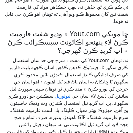
تي ڪم ڪري ٿو. جڏهن ته، ٻيهر، جيڪڏهن مواد کي فارميٽ
شفٽ ٿيڻ کان محفوظ ڪيو ويو آهي، ته توهان اهو ڪرڻ جي قابل
نه هوندا.
ڇا مونکي Yout.com ۾ وڊيو شفٽ فارميٽ
ڪرڻ لاءِ پنهنجو اڪائونٽ سبسڪرائب ڪرڻ
۽ اپ گريڊ ڪرڻ گهرجي؟
نه، توهان Yout.com کي مفت ۾ شرح جي حد سان استعمال
ڪري سگهو ٿا، جيتوڻيڪ ڪڏهن ڪڏهن اسان ڪجهه پليٽ فارمن
کي صرف ادائيگي ڪندڙ استعمال ڪندڙن تائين محدود ڪري
سگهون ٿا ڇاڪاڻ ته اسان پاڻ فنڊ ٿيل آهيون ۽ اهو اسان جي
خرچن کي پورو ڪرڻ ۾ مدد ڪري ٿو. توهان سڀني سپورٽ ٿيل
سائيٽن کي ڏسڻ لاءِ اسان جي
ٽيوٽوريل
سيڪشن جو دورو ڪري
سگهو ٿا. پر، اپ گريڊ ٿيل استعمال ڪندڙن وٽ وڌيڪ خاصيتون
پڻ آهن، جهڙوڪ بهتر معيار، ڪلپنگ، پلے لسٽ فارميٽ شفٽنگ،
سرچ فارميٽ شفٽنگ، GIF ٺاهيندڙ، وغيره. صرف تمام واضح
هجڻ لاءِ، اپ گريڊ ٿيل اڪائونٽ تي به، توهان ڊجيٽل رائٽس
ميڪانيزم (DRM) پاران محفوظ ڪيل ڪنهن به مواد کي فارميٽ