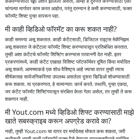
कळवण्यासाठी खूप उशीर झालेला असतो, आम्ही हे दुरुस्त करण्यासाठी एका
चांगल्या मार्गावर काम करत आहोत, परंतु दरम्यान हे कमी करण्यासाठी, फक्त
फॉरमॅट शिफ्ट पुन्हा वापरून पहा.
मी काही व्हिडिओ फॉरमॅट का करू शकत नाही?
काही समस्या असू शकतात. काही कंटेंटसाठी, डिजिटल राइट्स मेकॅनिझम
असू शकतात जे कंटेंटला फॉरमॅट शिफ्ट करण्यापासून प्रतिबंधित करतात.
तुम्ही अशा कंटेंटचे फॉरमॅट शिफ्टिंग करण्यास परवानगी देत नाही. इतर
प्रकरणांमध्ये, काही कंटेंट एखाद्या विशिष्ट प्लॅटफॉर्मवर दूषित किंवा मर्यादित
असू शकते. आमच्याकडे एक शोध वैशिष्ट्य आहे ज्याचा वापर तुम्ही त्याच
शीर्षकासह सार्वजनिकरित्या उपलब्ध असलेला दुसरा व्हिडिओ शोधण्यासाठी
करू शकता. या प्रकरणात, हे सामान्यतः कार्य करते. तथापि, पुन्हा एकदा,
जर कंटेंट फॉरमॅट शिफ्टिंगपासून संरक्षित केला गेला असेल, तर तुम्ही ते करू
शकणार नाही.
मी Yout.com मध्ये व्हिडिओ शिफ्ट करण्यासाठी माझे
खाते सबस्क्राइब करून अपग्रेड करावे का?
नाही, तुम्ही Yout.com चा वापर दर मर्यादेसह मोफत करू शकता, जरी
कधीकधी आम्ही काही प्लॅटफॉर्म फक्त पैसे देणाऱ्या वापरकर्त्यांपुरते मर्यादित