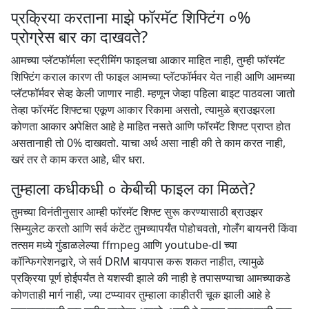
प्रक्रिया करताना माझे फॉरमॅट शिफ्टिंग ०%
प्रोग्रेस बार का दाखवते?
आमच्या प्लॅटफॉर्मला स्ट्रीमिंग फाइलचा आकार माहित नाही, तुम्ही फॉरमॅट
शिफ्टिंग कराल कारण ती फाइल आमच्या प्लॅटफॉर्मवर येत नाही आणि आमच्या
प्लॅटफॉर्मवर सेव्ह केली जाणार नाही. म्हणून जेव्हा पहिला बाइट पाठवला जातो
तेव्हा फॉरमॅट शिफ्टचा एकूण आकार रिकामा असतो, त्यामुळे ब्राउझरला
कोणता आकार अपेक्षित आहे हे माहित नसते आणि फॉरमॅट शिफ्ट प्राप्त होत
असतानाही तो 0% दाखवतो. याचा अर्थ असा नाही की ते काम करत नाही,
खरं तर ते काम करत आहे, धीर धरा.
तुम्हाला कधीकधी ० केबीची फाइल का मिळते?
तुमच्या विनंतीनुसार आम्ही फॉरमॅट शिफ्ट सुरू करण्यासाठी ब्राउझर
सिम्युलेट करतो आणि सर्व कंटेंट तुमच्यापर्यंत पोहोचवतो, गोलँग बायनरी किंवा
तत्सम मध्ये गुंडाळलेल्या ffmpeg आणि youtube-dl च्या
कॉन्फिगरेशनद्वारे, जे सर्व DRM बायपास करू शकत नाहीत, त्यामुळे
प्रक्रिया पूर्ण होईपर्यंत ते यशस्वी झाले की नाही हे तपासण्याचा आमच्याकडे
कोणताही मार्ग नाही, ज्या टप्प्यावर तुम्हाला काहीतरी चूक झाली आहे हे