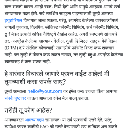
करू शकतो कारण आम्ही स्वतः निधी देतो आणि यामुळे आम्हाला आमचे खर्च
भागवण्यास मदत होते. सर्व समर्थित साइट्स पाहण्यासाठी तुम्ही आमच्या
ट्युटोरियल
विभागात जाऊ शकता. परंतु, अपग्रेड केलेल्या वापरकर्त्यांमध्ये
चांगली गुणवत्ता, क्लिपिंग, प्लेलिस्ट फॉरमॅट शिफ्टिंग, सर्च फॉरमॅट शिफ्टिंग,
gif मेकर इत्यादी अधिक वैशिष्ट्ये देखील आहेत. अगदी स्पष्टपणे सांगायचे
तर, अपग्रेड केलेल्या खात्यावर देखील, तुम्ही डिजिटल राइट्स मेकॅनिझम
(DRM) द्वारे संरक्षित कोणत्याही सामग्रीचे फॉरमॅट शिफ्ट करू शकणार
नाही. जर तुम्ही ते मोफत करू शकत नसाल, तर तुम्ही बहुधा अपग्रेड केलेल्या
खात्यासह ते करू शकत नाही.
हे वारंवार विचारले जाणारे प्रश्न वाईट आहेत! मी
तुमच्याशी कसा संपर्क साधू?
तुम्ही आम्हाला
hello@yout.com
वर ईमेल करू शकता किंवा आमच्या
संपर्क पृष्ठावर
जाऊन आम्हाला स्नेल मेल पाठवू शकता.
तरीही तू कोण आहेस?
आमच्याबद्दल
आमच्याबद्दल
सामान्यतः या सर्व प्रश्नांची उत्तरे देते, परंतु
त्यापेक्षा जास्त काहीही FAQ ची उत्तरे देण्यासाठी खूप तात्विक असू शकते.