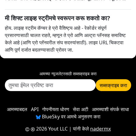
मी शिफ्ट लाइव्ह स्ट्रीमचे स्वरूपन करू शकतो का?
होय. लाइव्ह स्ट्रीम कॅप्चर हे प्रो वैशिष्ट्य आहे - रेकोर्डर संपूर्ण
प्रसारणासाठी चालत राहते, म्हणून ते प्रो आणि अल्ट्रा प्लॅनसह समाविष्ट
केले आहे (आणि प्रो प्लॅनवरील संघ सदस्यांसाठी). लाइव URL चिकटवा
आणि पूर्ण दर्जात बदलण्यासाठी प्रोवर जा.
आमच्या न्यूजलेटरसाठी सब्सक्राइब करा
सब्सक्राइब करा
आमच्याबद्दल
API
गोपनीयता धोरण
सेवा अटी
आमच्याशी संपर्क साधा
BlueSky वर आमचे अनुसरण करा
2026 Yout LLC
| यांनी केले
nadermx