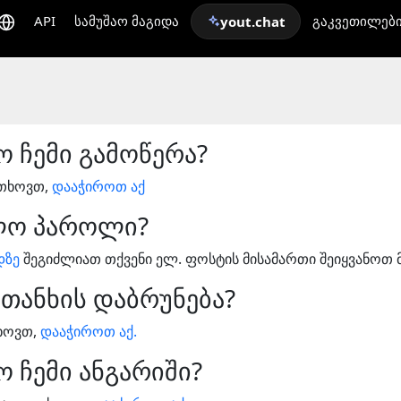
API
სამუშაო მაგიდა
გაკვეთილებ
yout.chat
 ჩემი გამოწერა?
გთხოვთ,
დააჭიროთ აქ
ლო პაროლი?
დზე
შეგიძლიათ თქვენი ელ. ფოსტის მისამართი შეიყვანოთ 
თანხის დაბრუნება?
ხოვთ,
დააჭიროთ აქ.
 ჩემი ანგარიში?