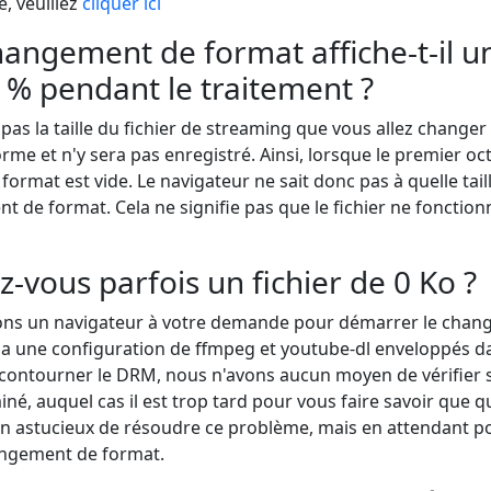
, veuillez
cliquer ici
ngement de format affiche-t-il u
 % pendant le traitement ?
as la taille du fichier de streaming que vous allez changer d
me et n'y sera pas enregistré. Ainsi, lorsque le premier octet
ormat est vide. Le navigateur ne sait donc pas à quelle taill
 de format. Cela ne signifie pas que le fichier ne fonctionne
-vous parfois un fichier de 0 Ko ?
ons un navigateur à votre demande pour démarrer le chan
ia une configuration de ffmpeg et youtube-dl enveloppés d
e contourner le DRM, nous n'avons aucun moyen de vérifier si
iné, auquel cas il est trop tard pour vous faire savoir que 
en astucieux de résoudre ce problème, mais en attendant p
angement de format.