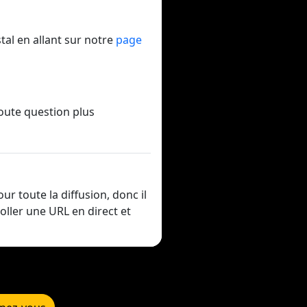
al en allant sur notre
page
oute question plus
r toute la diffusion, donc il
Coller une URL en direct et