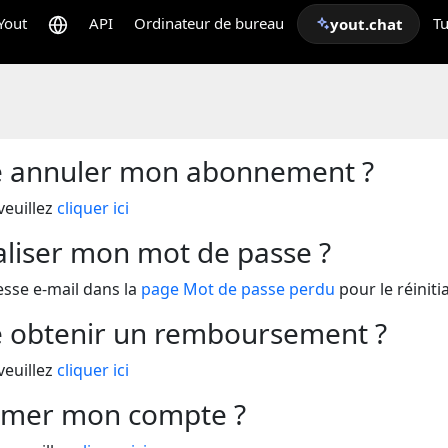
Yout
API
Ordinateur de bureau
Tu
yout.chat
e annuler mon abonnement ?
veuillez
cliquer ici
aliser mon mot de passe ?
esse e-mail dans la
page Mot de passe perdu
pour le réinitia
 obtenir un remboursement ?
veuillez
cliquer ici
mer mon compte ?