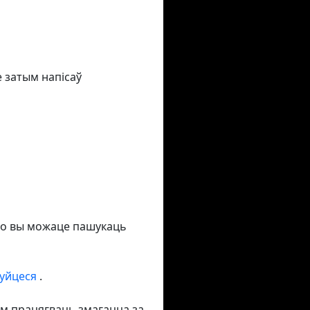
е затым напісаў
што вы можаце пашукаць
руйцеся
.
м працягваць змагацца за