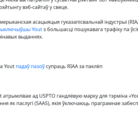
рэйтынгу вэб-сайтаў у свеце.
 Амерыканская асацыяцыя гуказапісвальнай індустрыі (RI
выключыўшы Yout
з большасці пошукавага трафіку па ўсі
вінавых выданнях.
да Yout
падаў пазоў
супраць RIAA за паклёп
ut атрымлівае ад USPTO гандлёвую марку для тэрміна «You
ня як паслугі (SAAS), якія ўключаюць праграмнае забес