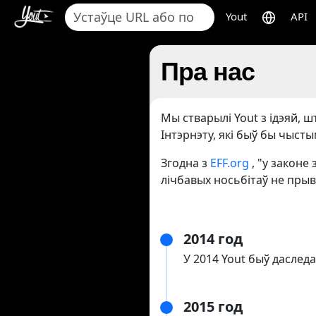
Yout
API
Пра нас
Мы стварылі Yout з ідэяй, 
Інтэрнэту, які быў бы чысты
Згодна з
EFF.org
, "у законе
лічбавых носьбітаў не прыв
2014 год
У 2014 Yout быў дасле
2015 год