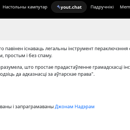
Настольны кампутар
Падручнікі
Mem
yout.chat
што павінен існаваць легальны інструмент пераключэння 
м, простым і без спаму.
 зразумела, што простае прадастаўленне грамадскасці ін
одзіць да адказнасці за аўтарскае права".
даваны і запраграмаваны
Джонам Надэрам