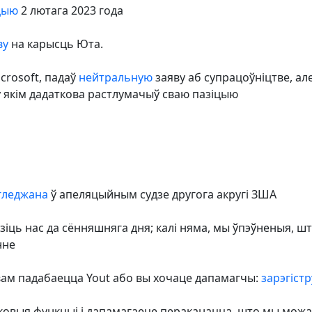
цыю
2 лютага 2023 года
ву
на карысць Юта.
crosoft, падаў
нейтральную
заяву аб супрацоўніцтве, ал
 якім дадаткова растлумачыў сваю пазіцыю
гледжана
ў апеляцыйным судзе другога акругі ЗША
іць нас да сённяшняга дня; калі няма, мы ўпэўненыя, 
нне
вам падабаецца Yout або вы хочаце дапамагчы:
зарэгіст
ковыя функцыі і дапамагаеце пераканацца, што мы можа