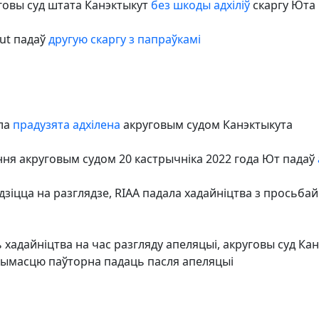
уговы суд штата Канэктыкут
без шкоды адхіліў
скаргу Юта 
out падаў
другую скаргу з папраўкамі
ыла
прадузята адхілена
акруговым судом Канэктыкута
ня акруговым судом 20 кастрычніка 2022 года Ют падаў
зіцца на разглядзе, RIAA падала хадайніцтва з просьба
 хадайніцтва на час разгляду апеляцыі, акруговы суд Ка
гчымасцю паўторна падаць пасля апеляцыі