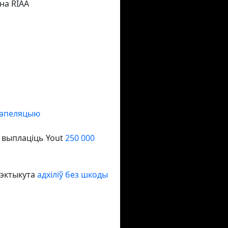
на RIAA
апеляцыю
й выплаціць Yout
250 000
нэктыкута
адхіліў без шкоды