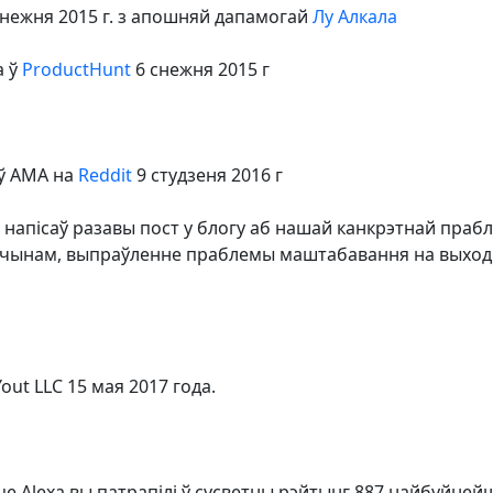
снежня 2015 г. з апошняй дапамогай
Лу Алкала
а ў
ProductHunt
6 снежня 2015 г
іў AMA на
Reddit
9 студзеня 2016 г
 напісаў разавы пост у блогу аб нашай канкрэтнай прабл
м чынам, выпраўленне праблемы маштабавання на выходн
Yout LLC 15 мая 2017 года.
е Alexa вы патрапілі ў сусветны рэйтынг 887 найбуйнейш