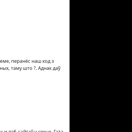
еме, перанёс наш код з
ых, таму што ?. Аднак даў
ых вэб-сайтаў у свеце. Гэта