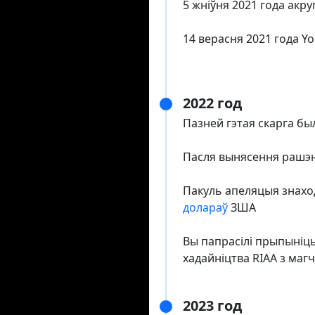
5 жніўня 2021 года акр
14 верасня 2021 года Y
2022 год
Пазней гэтая скарга б
Пасля вынясення рашэн
Пакуль апеляцыя знаход
долараў
ЗША
Вы папрасілі прыпыніць
хадайніцтва RIAA з ма
2023 год