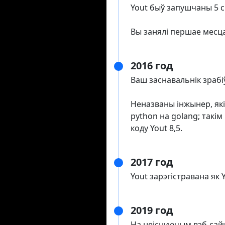
Yout быў запушчаны 5 
Вы занялі першае месц
2016 год
Ваш заснавальнік зраб
Неназваны інжынер, які
python на golang; такі
коду Yout 8,5.
2017 год
Yout зарэгістравана як 
2019 год
На неіснуючым вэб-сайц