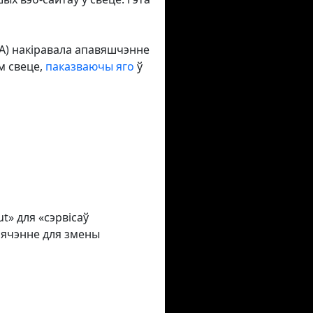
AA) накіравала апавяшчэнне
м свеце,
паказваючы яго
ў
t» для «сэрвісаў
пячэнне для змены