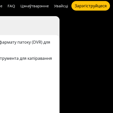
Зарэгіструйцеся
e
FAQ
Цэнаўтварэнне
Увайсці
фармату патоку (DVR) для
струмента для капіравання