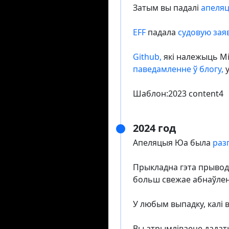
Затым вы падалі
апеля
EFF
падала
судовую зая
Github,
які належыць Mi
паведамленне ў блогу,
у
Шаблон:2023 content4
2024 год
Апеляцыя Юа была
раз
Прыкладна гэта прыводз
больш свежае абнаўле
У любым выпадку, калі 
Вы атрымліваеце дадат