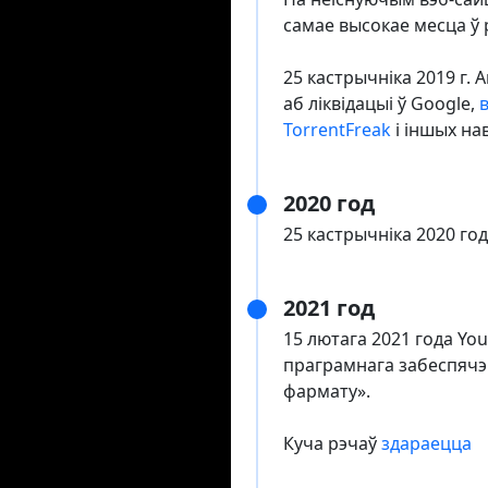
самае высокае месца ў 
25 кастрычніка 2019 г.
аб ліквідацыі ў Google,
TorrentFreak
і іншых на
2020 год
25 кастрычніка 2020 го
2021 год
15 лютага 2021 года Yo
праграмнага забеспячэн
фармату».
Куча рэчаў
здараецца