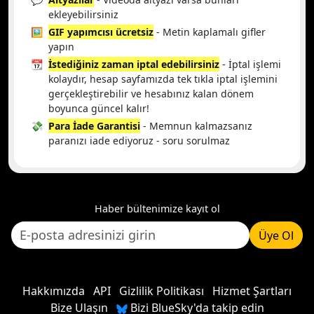
ekleyebilirsiniz
🖼️
GIF yapımcısı ücretsiz
- Metin kaplamalı gifler
yapın
📆
İstediğiniz zaman iptal edebilirsiniz
- İptal işlemi
kolaydır, hesap sayfamızda tek tıkla iptal işlemini
gerçekleştirebilir ve hesabınız kalan dönem
boyunca güncel kalır!
💸
Para İade Garantisi
- Memnun kalmazsanız
paranızı iade ediyoruz - soru sorulmaz
Haber bültenimize kayıt ol
Üye Ol
Hakkımızda
API
Gizlilik Politikası
Hizmet Şartları
Bize Ulaşın
Bizi BlueSky'da takip edin