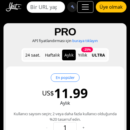
Üye olmak
PRO
API fiyatlandırması için
buraya tıklayın
-25%
24 saat.
Haftalık
Aylık
Yıllık
ULTRA
En popüler
11.99
US$
Aylık
Kullanıcı sayısını seçin; 2 veya daha fazla kullanıcı olduğunda
%20 tasarruf edin.
-
+