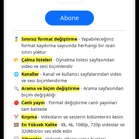
Abone
🥇
Sınırsız format değiştirme
- Yapabileceğiniz
format kaydırma sayısında herhangi bir oran
sınırı yoktur
📂
Çalma listeleri
- Oynatma listesi sayfasından
video ve sesi biçimlendir
🌐
Kanallar
- Kanal ve kullanıcı sayfalarından video
ve sesi biçimlendirme
🔍
Arama ve biçim değiştirme
- Arama sayfasından
biçim değişikliği
🔴
Canlı yayın
- Format değiştirme canlı yayınları
tam kalitede
✂️
Kırpma
- Videoların ve seslerin bölümlerini kesin
🎞️
En Yüksek Kalite
- 8k, 4k, 1080p, 720p videolar ve
320kbit/sn ses elde edin
💬
Altyazılar
- Videoda altyazı varsa bunları