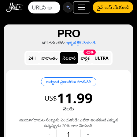
సైన్ అప్ చేయండి
PRO
API ధరల కోసం
ఇక్కడ క్లిక్ చేయండి
-25%
24H
వారాంతం
నెలవారీ
వార్షిక
ULTRA
అత్యంత ప్రజాదరణ పొందినది
11.99
US$
నెలకు
వినియోగదారుల సంఖ్యను ఎంచుకోండి; 2 లేదా అంతకంటే ఎక్కువ
ఉన్నప్పుడు 20% ఆదా చేయండి.
-
+