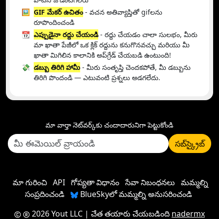
🖼️
GIF మేకర్ ఉచితం
- వచన అతివ్యాప్తితో gifలను
రూపొందించండి
📆
ఎప్పుడైనా రద్దు చేయండి
- రద్దు చేయడం చాలా సులభం, మీరు
మా ఖాతా పేజీలో ఒక క్లిక్ రద్దును కనుగొనవచ్చు మరియు మీ
ఖాతా మిగిలిన కాలానికి అప్‌గ్రేడ్ చేయబడి ఉంటుంది!
💸
డబ్బు తిరిగి హామీ
- మీరు సంతృప్తి చెందకపోతే, మీ డబ్బును
తిరిగి పొందండి — ఎటువంటి ప్రశ్నలు అడగలేదు.
మా వార్తా నెట్‌వర్క్‌కు చందాదారునిగా పెట్టుకోండి
సబ్‌స్క్రైబ్
మా గురించి
API
గోప్యతా విధానం
సేవా నిబంధనలు
మమ్మల్ని
సంప్రదించండి
BlueSkyలో మమ్మల్ని అనుసరించండి
2026 Yout LLC
| చేత తయారు చేయబడింది
nadermx