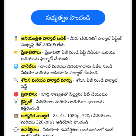
సభ్యత్వం పొందండి
🥇
అనియంత్రిత ఫార్మాట్ బదిలీ
- మీరు చేయగలిగే ఫార్మాట్ షిఫ్టింగ్
సంఖ్యపై రేట్ పరిమితి లేదు
📂
ప్లేజాబితాలు
- ప్లేజాబితా పేజీ నుండి షిఫ్ట్ వీడియో మరియు
ఆడియోను ఫార్మాట్ చేయండి
🌐
ఛానెల్‌లు
- ఛానెల్ మరియు వినియోగదారు పేజీల నుండి
వీడియో మరియు ఆడియోను ఫార్మాట్ చేయండి
🔍
శోధన మరియు ఫార్మాట్ మార్పు
- శోధన పేజీ నుండి ఫార్మాట్
షిఫ్ట్
🔴
ప్రవాహాలు
- పూర్తి నాణ్యతతో ఫిల్టర్లను ఫేట్ చేయుము
✂️
క్లిప్పింగ్
- వీడియోలు మరియు ఆడియోల భాగాలను
కత్తిరించండి
🎞️
అత్యధిక నాణ్యత
- 8k, 4k, 1080p, 720p వీడియోలు
మరియు 320kbit/s ఆడియోని పొందండి
💬
ఉపశీర్షికలు
- వీడియోకు ఉపశీర్షికలు అందుబాటులో ఉంటే
వాటిని జోడించగలరు