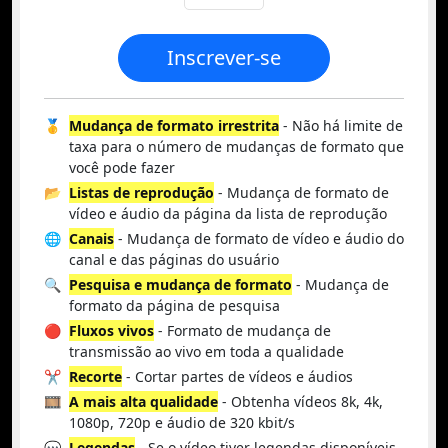
Inscrever-se
🥇
Mudança de formato irrestrita
- Não há limite de
taxa para o número de mudanças de formato que
você pode fazer
📂
Listas de reprodução
- Mudança de formato de
vídeo e áudio da página da lista de reprodução
🌐
Canais
- Mudança de formato de vídeo e áudio do
canal e das páginas do usuário
🔍
Pesquisa e mudança de formato
- Mudança de
formato da página de pesquisa
🔴
Fluxos vivos
- Formato de mudança de
transmissão ao vivo em toda a qualidade
✂️
Recorte
- Cortar partes de vídeos e áudios
🎞️
A mais alta qualidade
- Obtenha vídeos 8k, 4k,
1080p, 720p e áudio de 320 kbit/s
💬
Legendas
- Se o vídeo tiver legendas disponíveis,