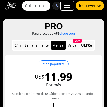
Inscrever-se
PRO
Para preços de API
clique aqui
-25%
24h
Semanalmente
Mensal
Anual
ULTRA
Mais populares
11.99
US$
Por mês
Selecione o número de usuários; economize 20% quando 2
ou mais.
-
+