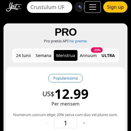
Sign up
PRO
Pro pretiis API
hic preme.
-25%
24 Iunii
Semana
Menstrua
Annuum
ULTRA
Popularissima
12.99
US$
Per mensem
Numerum usorum elige; 20% serva cum duo vel plures sunt.
-
+