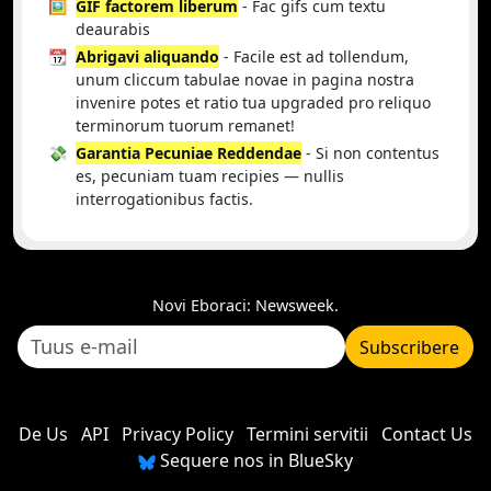
🖼️
GIF factorem liberum
- Fac gifs cum textu
deaurabis
📆
Abrigavi aliquando
- Facile est ad tollendum,
unum cliccum tabulae novae in pagina nostra
invenire potes et ratio tua upgraded pro reliquo
terminorum tuorum remanet!
💸
Garantia Pecuniae Reddendae
- Si non contentus
es, pecuniam tuam recipies — nullis
interrogationibus factis.
Novi Eboraci: Newsweek.
Subscribere
De Us
API
Privacy Policy
Termini servitii
Contact Us
Sequere nos in BlueSky