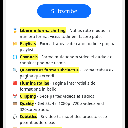
Subscribe
🥇
Liberum forma shifting
- Nullus rate modus in
numero format vicissitudinem facere potes
📂
Playlists
- Forma trabea video and audio e pagina
playlist
🌐
Channels
- Forma mutationem video et audio ex
canali et paginae usoris
🔍
Quaerere et forma subcinctus
- Forma trabea ex
pagina quaerendi
🔴
Flumina Italiae
- Pagina interretialis de
formatione in bello
✂️
Clipping
- Sece partes videos et audios
🎞️
Quality
- Get 8k, 4k, 1080p, 720p videos and
320kbit/s audio
💬
Subtitles
- Si video has subtitles praesto esse
poterit addere eas