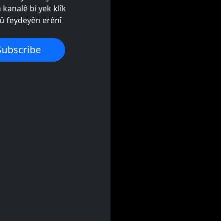
 kanalê bi yek klîk
 feydeyên erênî
Subscribe