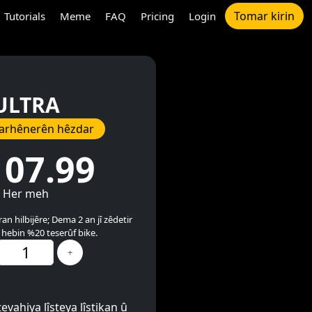
Tomar kirin
Tutorials
Meme
FAQ
Pricing
Login
ULTRA
ikarhênerên hêzdar
107.99
Her meh
n hilbijêre; Dema 2 an jî zêdetir
 hebin %20 teserûf bike.
+
evahiya lîsteya lîstikan û