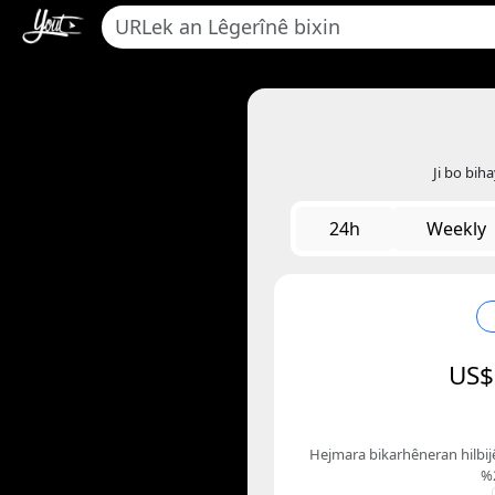
Ji bo bih
24h
Weekly
US$
Hejmara bikarhêneran hilbijê
%2