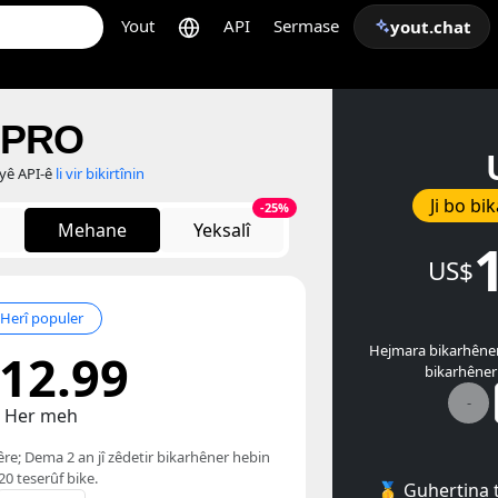
Yout
API
Sermase
yout.chat
PRO
ayê API-ê
li vir bikirtînin
Ji bo b
-25%
Mehane
Yeksalî
US$
Herî populer
Hejmara bikarhênera
12.99
bikarhêner
-
Her meh
re; Dema 2 an jî zêdetir bikarhêner hebin
0 teserûf bike.
🥇 Guhertina t