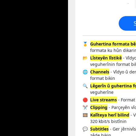
-
🥇
Guhertina formata bê
formata ku hûn dikarin
📂
Lîsteyên lîstikê
- Vîdyo
veguherînin format bi
🌐
Channels
- Vîdyo û de
format bikin
🔍
Lêgerîn û guhertina 
veguherîne
🔴
Live streams
- Format 
✂️
Clipping
- Parçeyên vî
🎞️
Kalîteya herî bilind
- V
320 kbit/s bistînin
💬
Subtitles
- Ger jêrnivî
zêde bikin