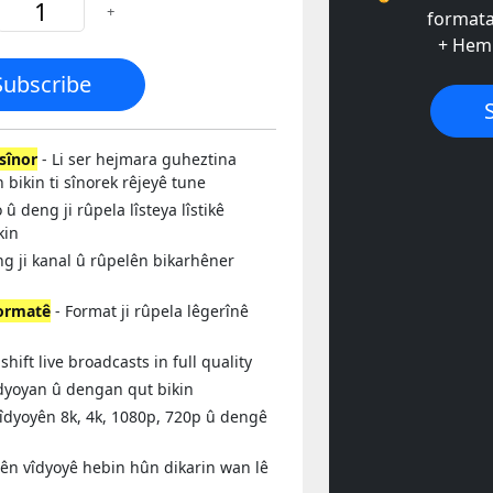
+
formata
+ Hemû
Subscribe
sînor
- Li ser hejmara guheztina
 bikin ti sînorek rêjeyê tune
 û deng ji rûpela lîsteya lîstikê
kin
ng ji kanal û rûpelên bikarhêner
formatê
- Format ji rûpela lêgerînê
shift live broadcasts in full quality
dyoyan û dengan qut bikin
îdyoyên 8k, 4k, 1080p, 720p û dengê
sên vîdyoyê hebin hûn dikarin wan lê