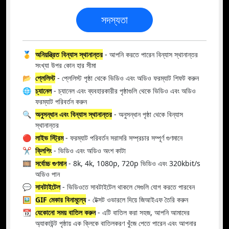
সদস্যতা
🥇
অনিয়ন্ত্রিত বিন্যাস স্থানান্তর
- আপনি করতে পারেন বিন্যাস স্থানান্তর
সংখ্যা উপর কোন হার সীমা
📂
প্লেলিস্ট
- প্লেলিস্ট পৃষ্ঠা থেকে ভিডিও এবং অডিও ফরম্যাট শিফট করুন
🌐
চ্যানেল
- চ্যানেল এবং ব্যবহারকারীর পৃষ্ঠাগুলি থেকে ভিডিও এবং অডিও
ফরম্যাট পরিবর্তন করুন
🔍
অনুসন্ধান এবং বিন্যাস স্থানান্তর
- অনুসন্ধান পৃষ্ঠা থেকে বিন্যাস
স্থানান্তর
🔴
লাইভ স্ট্রিম
- ফরম্যাট পরিবর্তন সরাসরি সম্প্রচার সম্পূর্ণ গুণমানে
✂️
ক্লিপিং
- ভিডিও এবং অডিও অংশ কাটা
🎞️
সর্বোচ্চ গুণমান
- 8k, 4k, 1080p, 720p ভিডিও এবং 320kbit/s
অডিও পান
💬
সাবটাইটেল
- ভিডিওতে সাবটাইটেল থাকলে সেগুলি যোগ করতে পারবেন
🖼️
GIF মেকার বিনামূল্যে
- টেক্সট ওভারলে দিয়ে জিআইএফ তৈরি করুন
📆
যেকোনো সময় বাতিল করুন
- এটি বাতিল করা সহজ, আপনি আমাদের
অ্যাকাউন্ট পৃষ্ঠায় এক ক্লিকে বাতিলকরণ খুঁজে পেতে পারেন এবং আপনার