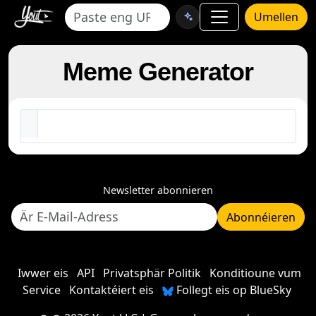
Umellen
Meme Generator
Newsletter abonnieren
Abonnéieren
Iwwer eis
API
Privatsphär Politik
Konditioune vum
Service
Kontaktéiert eis
Follegt eis op BlueSky