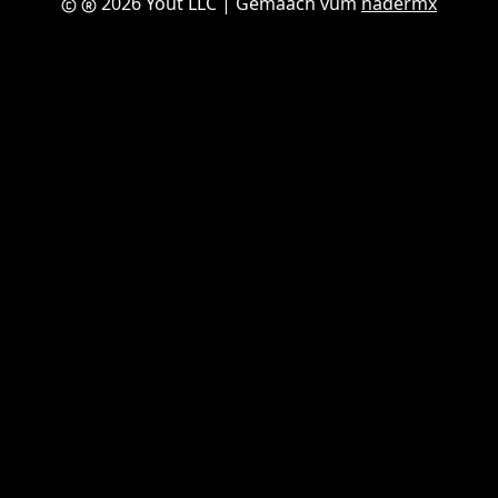
2026 Yout LLC
| Gemaach vum
nadermx