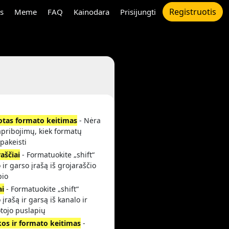
Registruotis
s
Meme
FAQ
Kainodara
Prisijungti
otas formato keitimas
- Nėra
apribojimų, kiek formatų
 pakeisti
aščiai
- Formatuokite „shift“
 ir garso įrašą iš grojaraščio
pio
ai
- Formatuokite „shift“
 įrašą ir garsą iš kanalo ir
tojo puslapių
kos ir formato keitimas
-