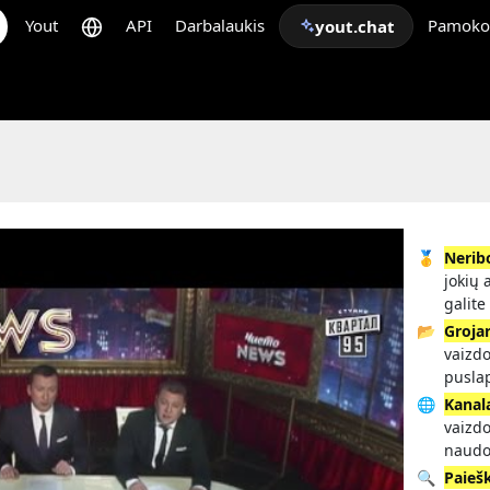
Yout
API
Darbalaukis
Pamoko
yout.chat
🥇
Nerib
jokių 
galite
📂
Grojar
vaizdo
pusla
🌐
Kanal
vaizdo
naudo
🔍
Paieš