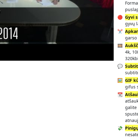
Forma
pusla
🔴
Gyvi s
gyvų 
✂️
Apka
garso 
🎞️
Aukšč
4k, 10
320kbi
💬
Subtit
subtit
🖼️
GIF k
gifus
📆
Atšau
atšau
galite
spuste
atnauj
💸
Pinig
nesate