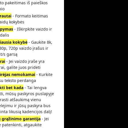
to pakeitimas iš paieškos
pio
rautai
- Formato keitimas
laidų kokybės
rpymas
- Iškirpkite vaizdo ir
dalis
iausia kokybė
- Gaukite 8k,
80p, 720p vaizdo įrašus ir
t/s garsą
rai
- Jei vaizdo įraše yra
rai, galite juos pridėti
ūrėjas nemokamai
- Kurkite
 su teksto perdanga
kti bet kada
- Tai lengva
kti, mūsų paskyros puslapyje
 rasti atšaukimą vienu
lėjimu ir jūsų paskyra bus
inta likusią kadencijos dalį!
ų grąžinimo garantija
- Jei
 patenkinti, atgaukite