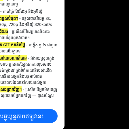
ព​ពេញលេញ
- កាត់ផ្នែកនៃវីដេអូ និងអូឌីយ៉ូ
ខ្ពស់បំផុត។
- ទទួលបានវីដេអូ 8k,
80p, 720p និងអូឌីយ៉ូ 320kbit/s
ើងរង
- ប្រសិនបើវីដេអូមានចំណង
ាចបន្ថែមពួកវាបាន។
កើត GIF ឥតគិតថ្លៃ
- បង្កើត gifs ជាមួយ
លាបលើអត្ថបទ
់នៅពេលណាក៏បាន
- វាងាយស្រួលក្នុង
ចោល អ្នកអាចស្វែងរកការលុបចោល
តែម្តងនៅក្នុងទំព័រគណនីរបស់យើង
ីរបស់អ្នកនឹងបន្តអាប់ដេត
់រយៈពេលដែលនៅសល់របស់អ្នក!
ាសងប្រាក់វិញ។
- ប្រសិនបើអ្នកមិនពេញ
យកលុយរបស់អ្នកមកវិញ — គ្មានសំណួរ
វើបច្ចុប្បន្នភាពឥឡូវនេះ