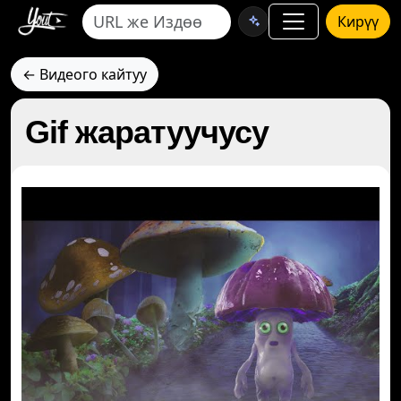
Кирүү
← Видеого кайтуу
Gif жаратуучусу