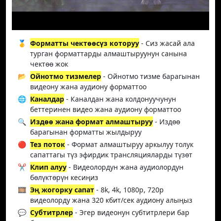
🥇
Форматты чектөөсүз которуу
- Сиз жасай ала
турган форматтарды алмаштыруунун санына
чектөө жок
📂
Ойнотмо тизмелер
- Ойнотмо тизме барагынан
видеону жана аудиону форматтоо
🌐
Каналдар
- Каналдан жана колдонуучунун
беттеринен видео жана аудиону форматтоо
🔍
Издөө жана формат алмаштыруу
- Издөө
барагынан форматты жылдыруу
🔴
Тез поток
- Формат алмаштыруу аркылуу толук
сапаттагы түз эфирдик трансляцияларды түзөт
✂️
Клип алуу
- Видеолордун жана аудиолордун
бөлүктөрүн кесиңиз
🎞️
Эң жогорку сапат
- 8k, 4k, 1080p, 720p
видеолорду жана 320 кбит/сек аудиону алыңыз
💬
Субтитрлер
- Эгер видеонун субтитрлери бар