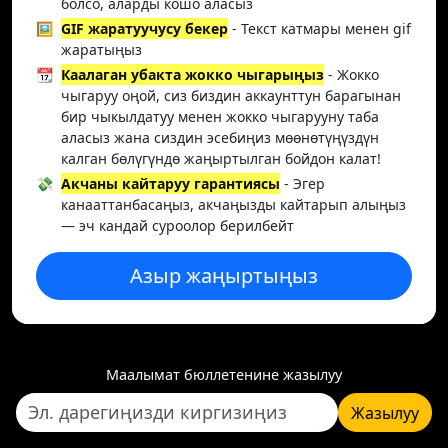
болсо, аларды кошо аласыз
🖼️
GIF жаратуучусу бекер
- Текст катмары менен gif
жаратыңыз
📆
Каалаган убакта жокко чыгарыңыз
- Жокко
чыгаруу оңой, сиз биздин аккаунттун барагынан
бир чыкылдатуу менен жокко чыгарууну таба
аласыз жана сиздин эсебиңиз мөөнөтүңүздүн
калган бөлүгүндө жаңыртылган бойдон калат!
💸
Акчаны кайтаруу гарантиясы
- Эгер
канааттанбасаңыз, акчаңызды кайтарып алыңыз
— эч кандай суроолор берилбейт
Азыр жаңыртыңыз
Маалымат бюллетенине жазылуу
Жазылуу