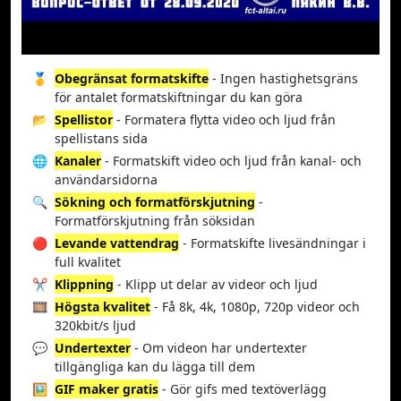
🥇
Obegränsat formatskifte
- Ingen hastighetsgräns
för antalet formatskiftningar du kan göra
📂
Spellistor
- Formatera flytta video och ljud från
spellistans sida
🌐
Kanaler
- Formatskift video och ljud från kanal- och
användarsidorna
🔍
Sökning och formatförskjutning
-
Formatförskjutning från söksidan
🔴
Levande vattendrag
- Formatskifte livesändningar i
full kvalitet
✂️
Klippning
- Klipp ut delar av videor och ljud
🎞️
Högsta kvalitet
- Få 8k, 4k, 1080p, 720p videor och
320kbit/s ljud
💬
Undertexter
- Om videon har undertexter
tillgängliga kan du lägga till dem
🖼️
GIF maker gratis
- Gör gifs med textöverlägg