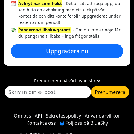
📆
Avbryt när som helst
- Det är lätt att säga upp, du
kan hitta en avbokning med ett klick på vår
kontosida och ditt konto förblir uppgraderat under
resten av din period!
💸
Pengarna-tillbaka-garanti
- Om du inte är nöjd får
du pengarna tillbaka – inga frågor ställs
Uppgradera nu
Prenumerera på vårt nyhetsbrev
Prenumerera
Om oss
API
Sekretesspolicy
Användarvillkor
Kontakta oss
Följ oss på BlueSky