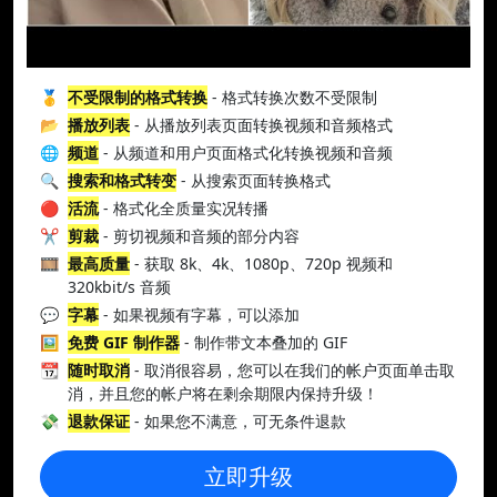
🥇
不受限制的格式转换
- 格式转换次数不受限制
📂
播放列表
- 从播放列表页面转换视频和音频格式
🌐
频道
- 从频道和用户页面格式化转换视频和音频
🔍
搜索和格式转变
- 从搜索页面转换格式
🔴
活流
- 格式化全质量实况转播
✂️
剪裁
- 剪切视频和音频的部分内容
🎞️
最高质量
- 获取 8k、4k、1080p、720p 视频和
320kbit/s 音频
💬
字幕
- 如果视频有字幕，可以添加
🖼️
免费 GIF 制作器
- 制作带文本叠加的 GIF
📆
随时取消
- 取消很容易，您可以在我们的帐户页面单击取
消，并且您的帐户将在剩余期限内保持升级！
💸
退款保证
- 如果您不满意，可无条件退款
立即升级