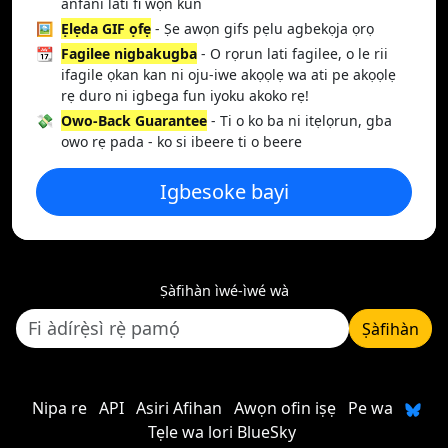
anfani lati fi wọn kun
🖼️
Ẹlẹda GIF ọfẹ
- Ṣe awọn gifs pẹlu agbekọja ọrọ
📆
Fagilee nigbakugba
- O rọrun lati fagilee, o le rii
ifagile ọkan kan ni oju-iwe akọọlẹ wa ati pe akọọlẹ
rẹ duro ni igbega fun iyoku akoko rẹ!
💸
Owo-Back Guarantee
- Ti o ko ba ni itẹlọrun, gba
owo rẹ pada - ko si ibeere ti o beere
Igbesoke bayi
Ṣàfihàn ìwé-ìwé wà
Ṣàfihàn
Nipa re
API
Asiri Afihan
Awọn ofin iṣẹ
Pe wa
Tẹle wa lori BlueSky