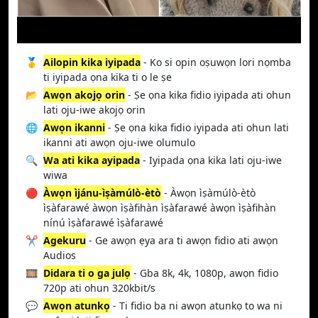
🥇
Ailopin kika iyipada
- Ko si opin oṣuwọn lori nọmba
ti iyipada ọna kika ti o le ṣe
📂
Awọn akojọ orin
- Ṣe ọna kika fidio iyipada ati ohun
lati oju-iwe akojọ orin
🌐
Awọn ikanni
- Ṣe ọna kika fidio iyipada ati ohun lati
ikanni ati awọn oju-iwe olumulo
🔍
Wa ati kika ayipada
- Iyipada ọna kika lati oju-iwe
wiwa
🔴
Àwọn ìjánu-ìṣàmúlò-ètò
- Àwọn ìṣàmúlò-ètò
ìṣàfarawé àwọn ìṣàfihàn ìṣàfarawé àwọn ìṣàfihàn
nínú ìṣàfarawé ìṣàfarawé
✂️
Agekuru
- Ge awọn ẹya ara ti awọn fidio ati awọn
Audios
🎞️
Didara ti o ga julọ
- Gba 8k, 4k, 1080p, awọn fidio
720p ati ohun 320kbit/s
💬
Awọn atunkọ
- Ti fidio ba ni awọn atunkọ to wa ni