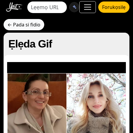
Forukọsilẹ
← Pada si fidio
Ẹlẹda Gif