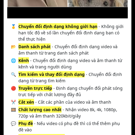
🥇
Chuyển đổi định dạng không giới hạn
- Không giới
hạn tốc độ về số lần chuyển đổi định dạng bạn có
thể thực hiện
📂
Danh sách phát
- Chuyển đổi định dạng video và
âm thanh từ trang danh sách phát
🌐
Kênh
- Chuyển đổi định dạng video và âm thanh từ
kênh và trang người dùng
🔍
Tìm kiếm và thay đổi định dạng
- Chuyển đổi định
dạng từ trang tìm kiếm
🔴
Truyền trực tiếp
- Định dạng chuyển đổi phát sóng
trực tiếp với chất lượng đầy đủ
✂️
Cắt xén
- Cắt các phần của video và âm thanh
🎞️
Chất lượng cao nhất
- Nhận video 8k, 4k, 1080p,
720p và âm thanh 320kbit/giây
💬
Phụ đề
- Nếu video có phụ đề thì có thể thêm phụ
đề vào