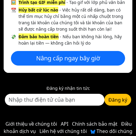
🖼️
Trình tạo GIF miễn phí
- Tạo gif với lớp phủ văn bản
📆
Hủy bất cứ lúc nào
- Việc hủy rất dễ dàng, bạn có
thể tìm mục hủy chỉ bằng một cú nhấp chuột trong
trang tài khoản của chúng tôi và tài khoản của bạn
sẽ được nâng cấp trong suốt thời hạn còn lại!
💸
Đảm bảo hoàn tiền
- Nếu bạn không hài lòng, hãy
hoàn lại tiền — không cần hỏi lý do
Nâng cấp ngay bây giờ
Đăng ký nhận tin tức
Đăng ký
Giới thiệu về chúng tôi
API
Chính sách bảo mật
Điều
khoản dịch vụ
Liên hệ với chúng tôi
Theo dõi chúng