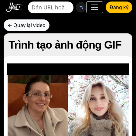
Đăng ký
← Quay lại video
Trình tạo ảnh động GIF