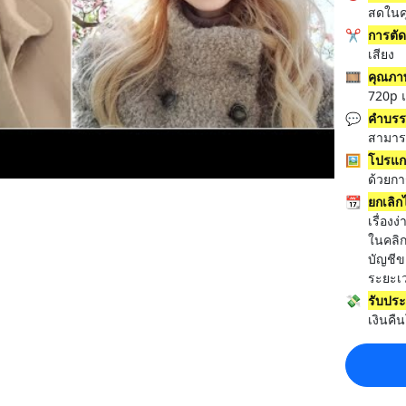
สดในค
✂️
การตั
เสียง
🎞️
คุณภาพ
720p แ
💬
คำบรร
สามารถ
🖼️
โปรแก
ด้วยก
📆
ยกเลิ
เรื่อง
ในคลิ
บัญชี
ระยะเว
💸
รับประ
เงินค