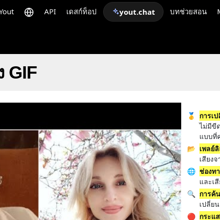
Yout
API
เดสก์ท็อป
บทช่วยสอน
yout.chat
ง GIF
🥇
การเปล
ไม่มีข
แบบที
📂
เพลย์ลิ
เสียงจ
🌐
ช่องท
และเสี
🔍
การค้
เปลี่
🔴
กระแ