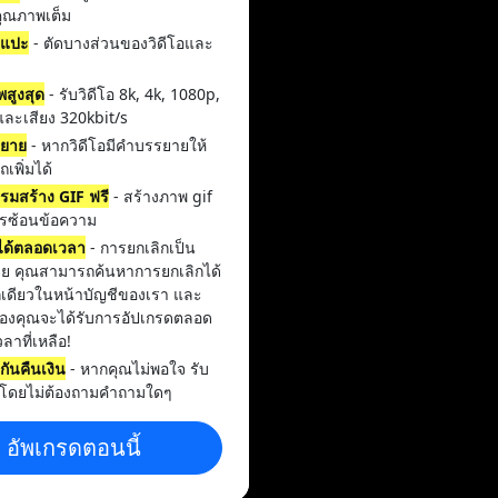
ุณภาพเต็ม
ดแปะ
- ตัดบางส่วนของวิดีโอและ
สูงสุด
- รับวิดีโอ 8k, 4k, 1080p,
ละเสียง 320kbit/s
ยาย
- หากวิดีโอมีคำบรรยายให้
เพิ่มได้
รมสร้าง GIF ฟรี
- สร้างภาพ gif
ารซ้อนข้อความ
กได้ตลอดเวลา
- การยกเลิกเป็น
ง่าย คุณสามารถค้นหาการยกเลิกได้
กเดียวในหน้าบัญชีของเรา และ
ของคุณจะได้รับการอัปเกรดตลอด
ลาที่เหลือ!
กันคืนเงิน
- หากคุณไม่พอใจ รับ
ืนโดยไม่ต้องถามคำถามใดๆ
อัพเกรดตอนนี้