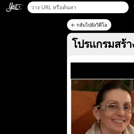
← กลับไปยังวิดีโอ
โปรแกรมสร้า