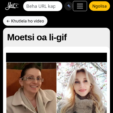
Ngolisa
← Khutlela ho video
Moetsi oa li-gif