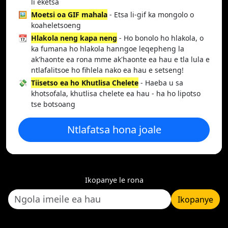
li eketsa
🖼️
Moetsi oa GIF mahala
- Etsa li-gif ka mongolo o
koaheletsoeng
📆
Hlakola neng kapa neng
- Ho bonolo ho hlakola, o
ka fumana ho hlakola hanngoe leqepheng la
ak'haonte ea rona mme ak'haonte ea hau e tla lula e
ntlafalitsoe ho fihlela nako ea hau e setseng!
💸
Tiisetso ea ho Khutlisa Chelete
- Haeba u sa
khotsofala, khutlisa chelete ea hau - ha ho lipotso
tse botsoang
Ntlafatsa hona joale
Ikopanye le rona
Ikopanye