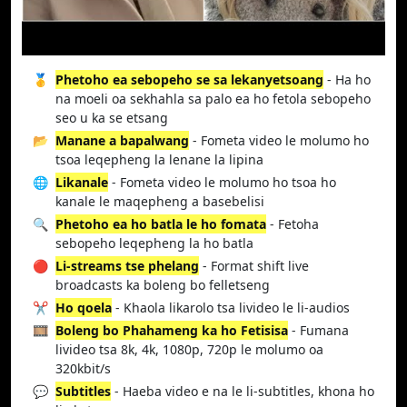
🥇
Phetoho ea sebopeho se sa lekanyetsoang
- Ha ho
na moeli oa sekhahla sa palo ea ho fetola sebopeho
seo u ka se etsang
📂
Manane a bapalwang
- Fometa video le molumo ho
tsoa leqepheng la lenane la lipina
🌐
Likanale
- Fometa video le molumo ho tsoa ho
kanale le maqepheng a basebelisi
🔍
Phetoho ea ho batla le ho fomata
- Fetoha
sebopeho leqepheng la ho batla
🔴
Li-streams tse phelang
- Format shift live
broadcasts ka boleng bo felletseng
✂️
Ho qoela
- Khaola likarolo tsa livideo le li-audios
🎞️
Boleng bo Phahameng ka ho Fetisisa
- Fumana
livideo tsa 8k, 4k, 1080p, 720p le molumo oa
320kbit/s
💬
Subtitles
- Haeba video e na le li-subtitles, khona ho