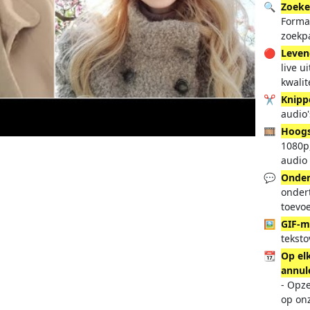
🔍
Zoeke
Forma
zoekp
🔴
Leven
live u
kwalit
✂️
Knipp
audio
🎞️
Hoogs
1080p,
audio
💬
Onder
ondert
toevo
🖼️
GIF-m
teksto
📆
Op el
annul
- Opz
op on