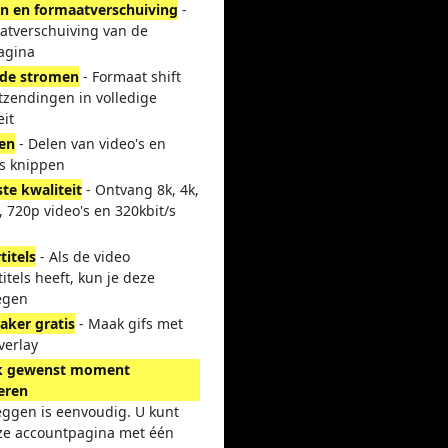
n en formaatverschuiving
-
atverschuiving van de
agina
de stromen
- Formaat shift
itzendingen in volledige
eit
en
- Delen van video's en
's knippen
te kwaliteit
- Ontvang 8k, 4k,
 720p video's en 320kbit/s
titels
- Als de video
itels heeft, kun je deze
egen
aker gratis
- Maak gifs met
verlay
k gewenst moment
eren
eggen is eenvoudig. U kunt
ze accountpagina met één