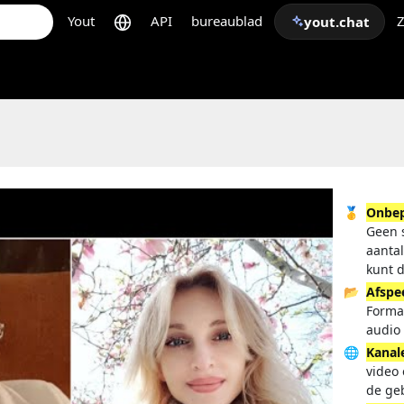
Yout
API
bureaublad
Z
yout.chat
🥇
Onbep
Geen s
aanta
kunt 
📂
Afspee
Forma
audio 
🌐
Kanal
video 
de ge