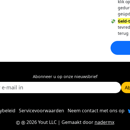
klik o
gedur
geüpd
💸
Geld-
tevred
terug 
Abonneer u op onze nieuwsbrief
A
ybeleid
Servicevoorwaarden
Neem contact met ons op
2026 Yout LLC
| Gemaakt door
nadermx