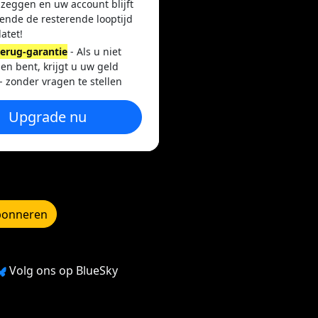
pzeggen en uw account blijft
ende de resterende looptijd
atet!
terug-garantie
- Als u niet
en bent, krijgt u uw geld
- zonder vragen te stellen
Upgrade nu
bonneren
Volg ons op BlueSky