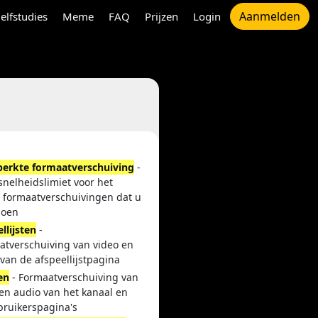
Aanmelden
elfstudies
Meme
FAQ
Prijzen
Login
erkte formaatverschuiving
-
nelheidslimiet voor het
l formaatverschuivingen dat u
doen
llijsten
-
atverschuiving van video en
van de afspeellijstpagina
en
- Formaatverschuiving van
en audio van het kanaal en
bruikerspagina's