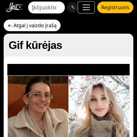
Registruotis
← Atgal į vaizdo įrašą
Gif kūrėjas