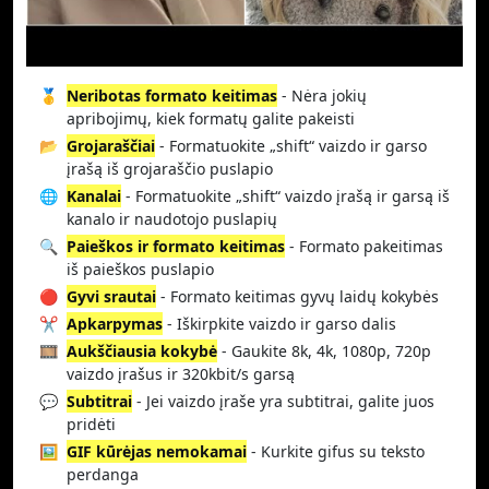
🥇
Neribotas formato keitimas
- Nėra jokių
apribojimų, kiek formatų galite pakeisti
📂
Grojaraščiai
- Formatuokite „shift“ vaizdo ir garso
įrašą iš grojaraščio puslapio
🌐
Kanalai
- Formatuokite „shift“ vaizdo įrašą ir garsą iš
kanalo ir naudotojo puslapių
🔍
Paieškos ir formato keitimas
- Formato pakeitimas
iš paieškos puslapio
🔴
Gyvi srautai
- Formato keitimas gyvų laidų kokybės
✂️
Apkarpymas
- Iškirpkite vaizdo ir garso dalis
🎞️
Aukščiausia kokybė
- Gaukite 8k, 4k, 1080p, 720p
vaizdo įrašus ir 320kbit/s garsą
💬
Subtitrai
- Jei vaizdo įraše yra subtitrai, galite juos
pridėti
🖼️
GIF kūrėjas nemokamai
- Kurkite gifus su teksto
perdanga