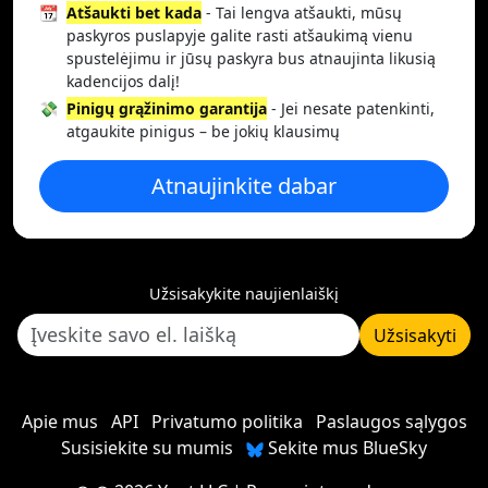
📆
Atšaukti bet kada
- Tai lengva atšaukti, mūsų
paskyros puslapyje galite rasti atšaukimą vienu
spustelėjimu ir jūsų paskyra bus atnaujinta likusią
kadencijos dalį!
💸
Pinigų grąžinimo garantija
- Jei nesate patenkinti,
atgaukite pinigus – be jokių klausimų
Atnaujinkite dabar
Užsisakykite naujienlaiškį
Užsisakyti
Apie mus
API
Privatumo politika
Paslaugos sąlygos
Susisiekite su mumis
Sekite mus BlueSky