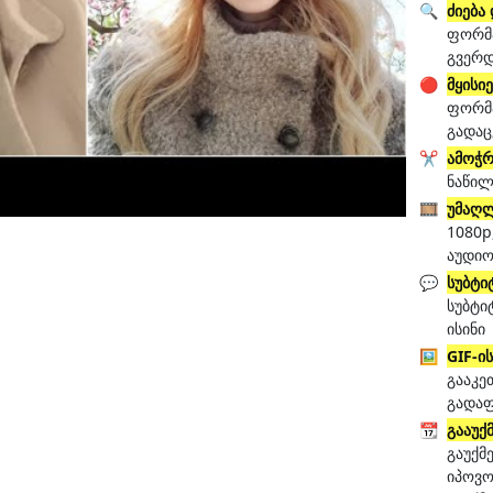
🔍
ძიება
ფორმა
გვერ
🔴
მყისი
ფორმა
გადაც
✂️
ამოჭრ
ნაწილ
🎞️
უმაღლ
1080p
აუდი
💬
სუბტი
სუბტი
ისინი
🖼️
GIF-ი
გააკე
გადა
📆
გააუქ
გაუქმ
იპოვო