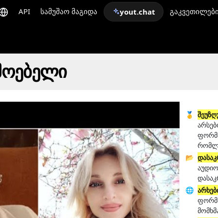
API
სამუშაო მაგიდა
გაკვეთილებ
yout.chat
მოებელი
🥇
შეუზღ
არსებ
ფორმა
რომლი
📂
დასაკ
აუდიო
დასაკ
🌐
არხებ
ფორმა
მომხმ