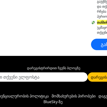
გაუქმ
და თქ
რჩება
პერიო
💸
თანხი
უკმაყ
თქვენ
გა
დარეგისტრირდით ჩვენს ბლოგზე
დარეგის
ენციალურობის პოლიტიკა
მომსახურების პირობები
დაგ
BlueSky-ზე