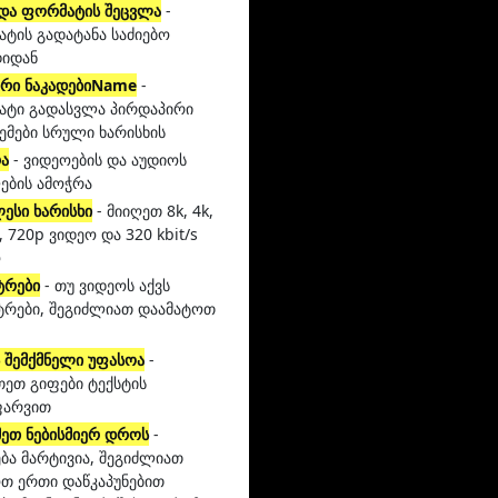
 და ფორმატის შეცვლა
-
ტის გადატანა საძიებო
დიდან
ერი ნაკადებიName
-
ტი გადასვლა პირდაპირი
ემები სრული ხარისხის
ა
- ვიდეოების და აუდიოს
ების ამოჭრა
ესი ხარისხი
- მიიღეთ 8k, 4k,
, 720p ვიდეო და 320 kbit/s
ო
ტრები
- თუ ვიდეოს აქვს
ტრები, შეგიძლიათ დაამატოთ
ს შემქმნელი უფასოა
-
თეთ გიფები ტექსტის
ფარვით
მეთ ნებისმიერ დროს
-
ება მარტივია, შეგიძლიათ
თ ერთი დაწკაპუნებით