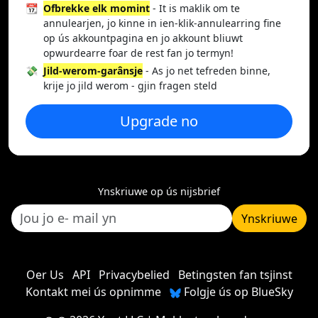
📆
Ofbrekke elk momint
- It is maklik om te
annulearjen, jo kinne in ien-klik-annulearring fine
op ús akkountpagina en jo akkount bliuwt
opwurdearre foar de rest fan jo termyn!
💸
Jild-werom-garânsje
- As jo net tefreden binne,
krije jo jild werom - gjin fragen steld
Upgrade no
Ynskriuwe op ús nijsbrief
Ynskriuwe
Oer Us
API
Privacybelied
Betingsten fan tsjinst
Kontakt mei ús opnimme
Folgje ús op BlueSky