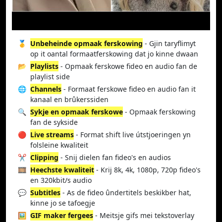
🥇
Unbeheinde opmaak ferskowing
- Gjin taryflimyt
op it oantal formaatferskowing dat jo kinne dwaan
📂
Playlists
- Opmaak ferskowe fideo en audio fan de
playlist side
🌐
Channels
- Formaat ferskowe fideo en audio fan it
kanaal en brûkerssiden
🔍
Sykje en opmaak ferskowe
- Opmaak ferskowing
fan de sykside
🔴
Live streams
- Format shift live útstjoeringen yn
folsleine kwaliteit
✂️
Clipping
- Snij dielen fan fideo's en audios
🎞️
Heechste kwaliteit
- Krij 8k, 4k, 1080p, 720p fideo's
en 320kbit/s audio
💬
Subtitles
- As de fideo ûndertitels beskikber hat,
kinne jo se tafoegje
🖼️
GIF maker fergees
- Meitsje gifs mei tekstoverlay