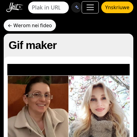
Ynskriuwe
← Werom nei fideo
Gif maker