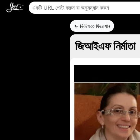
← ভিডিওতে ফিরে যান
জিআইএফ নির্মাতা