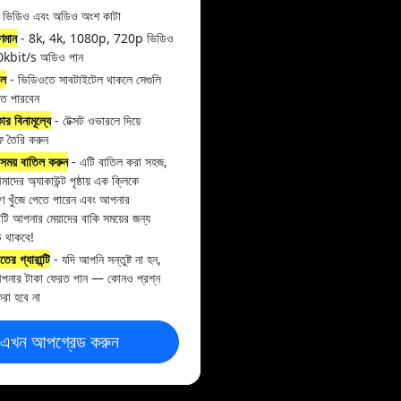
 ভিডিও এবং অডিও অংশ কাটা
ুণমান
- 8k, 4k, 1080p, 720p ভিডিও
0kbit/s অডিও পান
েল
- ভিডিওতে সাবটাইটেল থাকলে সেগুলি
ে পারবেন
র বিনামূল্যে
- টেক্সট ওভারলে দিয়ে
 তৈরি করুন
সময় বাতিল করুন
- এটি বাতিল করা সহজ,
দের অ্যাকাউন্ট পৃষ্ঠায় এক ক্লিকে
ণ খুঁজে পেতে পারেন এবং আপনার
্টটি আপনার মেয়াদের বাকি সময়ের জন্য
 থাকবে!
ের গ্যারান্টি
- যদি আপনি সন্তুষ্ট না হন,
পনার টাকা ফেরত পান — কোনও প্রশ্ন
করা হবে না
এখন আপগ্রেড করুন