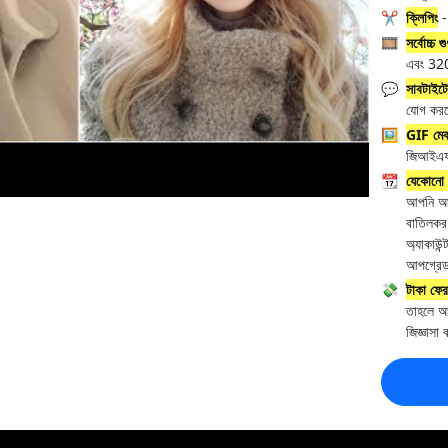
✂️
ক্লিপিং
-
🎞️
সর্বোচ্চ গ
এবং 32
💬
সাবটাইট
যোগ করত
🖼️
GIF মেকা
জিআইএফ
📆
যেকোনো 
আপনি আমা
বাতিলকর
অ্যাকাউন
আপগ্রেড
💸
টাকা ফেরত
তাহলে আ
জিজ্ঞাসা 