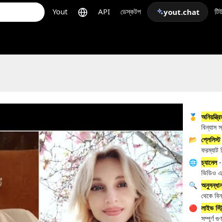
Yout
API
ডেস্কটপ
টি
yout.chat
🥇
অনিয়ন্ত্
বিন্যাস 
📂
প্লেলিস্ট
ফরম্যাট
🌐
চ্যানেল
- 
ভিডিও এ
🔍
অনুসন্ধা
থেকে বিন
🔴
লাইভ স্ট্
সম্পূর্ণ গ