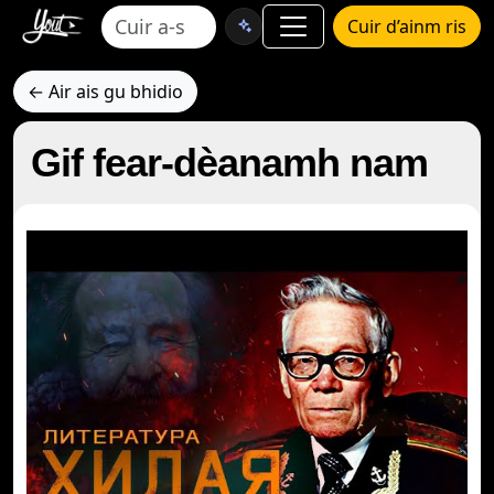
Cuir d’ainm ris
← Air ais gu bhidio
Gif fear-dèanamh nam