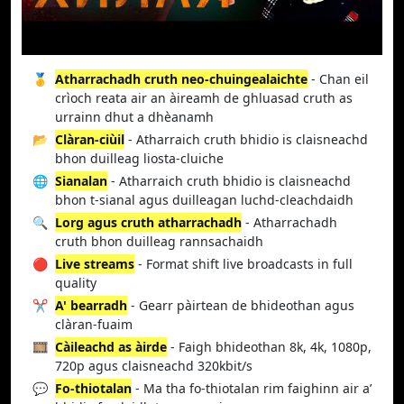
🥇
Atharrachadh cruth neo-chuingealaichte
- Chan eil
crìoch reata air an àireamh de ghluasad cruth as
urrainn dhut a dhèanamh
📂
Clàran-ciùil
- Atharraich cruth bhidio is claisneachd
bhon duilleag liosta-cluiche
🌐
Sianalan
- Atharraich cruth bhidio is claisneachd
bhon t-sianal agus duilleagan luchd-cleachdaidh
🔍
Lorg agus cruth atharrachadh
- Atharrachadh
cruth bhon duilleag rannsachaidh
🔴
Live streams
- Format shift live broadcasts in full
quality
✂️
A' bearradh
- Gearr pàirtean de bhideothan agus
clàran-fuaim
🎞️
Càileachd as àirde
- Faigh bhideothan 8k, 4k, 1080p,
720p agus claisneachd 320kbit/s
💬
Fo-thiotalan
- Ma tha fo-thiotalan rim faighinn air a’