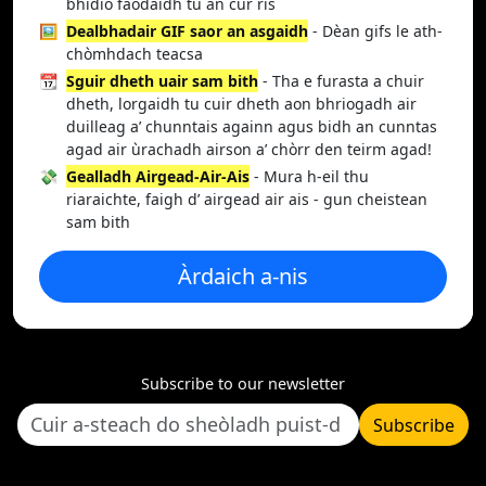
bhidio faodaidh tu an cur ris
🖼️
Dealbhadair GIF saor an asgaidh
- Dèan gifs le ath-
chòmhdach teacsa
📆
Sguir dheth uair sam bith
- Tha e furasta a chuir
dheth, lorgaidh tu cuir dheth aon bhriogadh air
duilleag a’ chunntais againn agus bidh an cunntas
agad air ùrachadh airson a’ chòrr den teirm agad!
💸
Gealladh Airgead-Air-Ais
- Mura h-eil thu
riaraichte, faigh d’ airgead air ais - gun cheistean
sam bith
Àrdaich a-nis
Subscribe to our newsletter
Subscribe