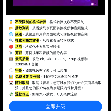
🥇
不受限制的格式转换
- 格式转换次数不受限制
📂
播放列表
- 从播放列表页面转换视频和音频格式
🌐
频道
- 从频道和用户页面格式化转换视频和音频
🔍
搜索和格式转变
- 从搜索页面转换格式
🔴
活流
- 格式化全质量实况转播
✂️
剪裁
- 剪切视频和音频的部分内容
🎞️
最高质量
- 获取 8k、4k、1080p、720p 视频和
320kbit/s 音频
💬
字幕
- 如果视频有字幕，可以添加
🖼️
免费 GIF 制作器
- 制作带文本叠加的 GIF
📆
随时取消
- 取消很容易，您可以在我们的帐户页面单击取
消，并且您的帐户将在剩余期限内保持升级！
💸
退款保证
- 如果您不满意，可无条件退款
立即升级