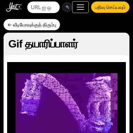
பதிவு செய்யவும்
← வீடியோவுக்குத் திரும்பு
Gif தயாரிப்பாளர்