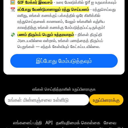
🖼️
GIF மேக்கர் இலவசம்
- உரை மேலடுக்கில் gif ஐ உருவாக்கவும்
📆
எப்போது வேண்டுமானாலும் ரத்து செய்யலாம்
- ரத்துசெய்வது
எளிது, எங்கள் கணக்குப் பக்கத்தில் ஒரே கிளிக்கில்
ரத்துசெய்தலைக் காணலாம், மேலும் உங்களின் எஞ்சிய
காலத்திற்கு உங்கள் கணக்கு மேம்படுத்தப்பட்டிருக்கும்!
💸
பணம் திரும்பப் பெறும் உத்தரவாதம்
- நீங்கள் திருப்தி
அடையவில்லை என்றால், உங்கள் பணத்தைத் திரும்பப்
பெறுங்கள் — எந்தக் கேள்வியும் கேட்கப்படவில்லை.
இப்போது மேம்படுத்தவும்
எங்கள் செய்தித்தாளின் உறுப்பினராகுக
உறுப்பினராக்கு
எங்களைப் பற்றி
API
தனியுரிமைக் கொள்கை
சேவை