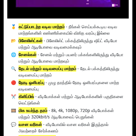
🥇
கட்டுப்பாடற்ற வடிவ மாற்றம்
- நீங்கள் செய்யக்கூடிய வடிவ
மாற்றங்களின் எண்ணிக்கையில் விகித வரம்பு இல்லை
📂
பிளேலிஸ்ட்கள்
- பிளேலிஸ்ட் பக்கத்திலிருந்து ஷிப்ட் வீடியோ
மற்றும் ஆடியோவை வடிவமைக்கவும்
🌐
சேனல்கள்
- சேனல் மற்றும் பயனர் பக்கங்களிலிருந்து வீடியோ
மற்றும் ஆடியோவை மாற்றவும்
🔍
தேடல் மற்றும் வடிவமைப்பு மாற்றம்
- தேடல் பக்கத்திலிருந்து
வடிவமைப்பு மாற்றம்
🔴
நேரடி ஒளிபரப்பு
- முழு தரத்தில் நேரடி ஒளிபரப்புகளை மாற்ற
வடிவமைப்பு
✂️
கிளிப்பிங்
- வீடியோக்கள் மற்றும் ஆடியோக்களின் பகுதிகளை
வெட்டுங்கள்
🎞️
மிக உயர்ந்த தரம்
- 8k, 4k, 1080p, 720p வீடியோக்கள்
மற்றும் 320kbit/s ஆடியோவைப் பெறுங்கள்
💬
வசன வரிகள்
- வீடியோவில் வசன வரிகள் இருந்தால்
அவற்றைச் சேர்க்கலாம்