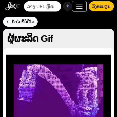
ລົງທະບຽນ
← ກັບໄປທີ່ວິດີໂອ
ຜູ້ຜະລິດ Gif