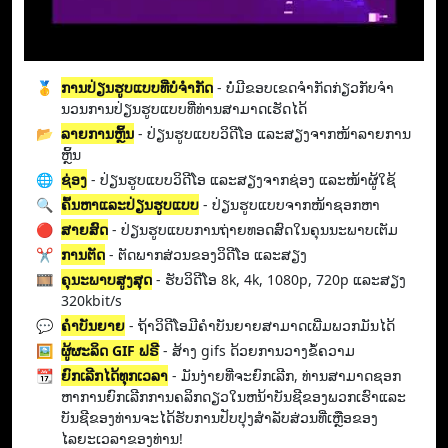
🥇
ການ​ປ່ຽນ​ຮູບ​ແບບ​ທີ່​ບໍ່​ຈໍາ​ກັດ​
- ບໍ່ມີຂອບເຂດຈໍາກັດກ່ຽວກັບຈໍາ
ນວນການປ່ຽນຮູບແບບທີ່ທ່ານສາມາດເຮັດໄດ້
📂
ລາຍການຫຼິ້ນ
- ປ່ຽນຮູບແບບວິດີໂອ ແລະສຽງຈາກໜ້າລາຍການ
ຫຼິ້ນ
🌐
ຊ່ອງ
- ປ່ຽນຮູບແບບວິດີໂອ ແລະສຽງຈາກຊ່ອງ ແລະໜ້າຜູ້ໃຊ້
🔍
ຄົ້ນຫາແລະປ່ຽນຮູບແບບ
- ປ່ຽນຮູບແບບຈາກໜ້າຊອກຫາ
🔴
ສາຍ​ສົດ
- ປ່ຽນຮູບແບບການຖ່າຍທອດສົດໃນຄຸນນະພາບເຕັມ
✂️
ການຕັດ
- ຕັດພາກສ່ວນຂອງວິດີໂອ ແລະສຽງ
🎞️
ຄຸນະພາບສູງສຸດ
- ຮັບວິດີໂອ 8k, 4k, 1080p, 720p ແລະສຽງ
320kbit/s
💬
ຄຳບັນຍາຍ
- ຖ້າວິດີໂອມີຄໍາບັນຍາຍສາມາດເພີ່ມພວກມັນໄດ້
🖼️
ຜູ້ຜະລິດ GIF ຟຣີ
- ສ້າງ gifs ດ້ວຍການວາງຂໍ້ຄວາມ
📆
ຍົກເລີກໄດ້ທຸກເວລາ
- ມັນງ່າຍທີ່ຈະຍົກເລີກ, ທ່ານສາມາດຊອກ
ຫາການຍົກເລີກການຄລິກດຽວໃນຫນ້າບັນຊີຂອງພວກເຮົາແລະ
ບັນຊີຂອງທ່ານຈະໄດ້ຮັບການປັບປຸງສໍາລັບສ່ວນທີ່ເຫຼືອຂອງ
ໄລຍະເວລາຂອງທ່ານ!