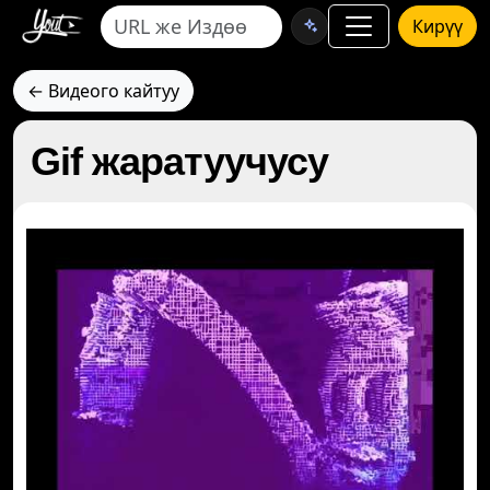
Кирүү
← Видеого кайтуу
Gif жаратуучусу