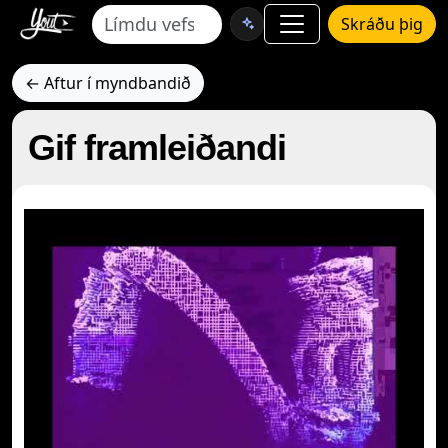
Skráðu þig
← Aftur í myndbandið
Gif framleiðandi