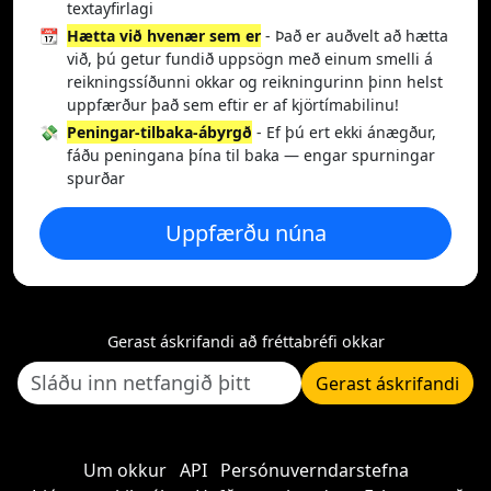
textayfirlagi
📆
Hætta við hvenær sem er
- Það er auðvelt að hætta
við, þú getur fundið uppsögn með einum smelli á
reikningssíðunni okkar og reikningurinn þinn helst
uppfærður það sem eftir er af kjörtímabilinu!
💸
Peningar-tilbaka-ábyrgð
- Ef þú ert ekki ánægður,
fáðu peningana þína til baka — engar spurningar
spurðar
Uppfærðu núna
Gerast áskrifandi að fréttabréfi okkar
Gerast áskrifandi
Um okkur
API
Persónuverndarstefna