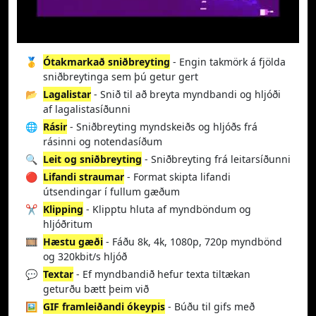
🥇
Ótakmarkað sniðbreyting
- Engin takmörk á fjölda
sniðbreytinga sem þú getur gert
📂
Lagalistar
- Snið til að breyta myndbandi og hljóði
af lagalistasíðunni
🌐
Rásir
- Sniðbreyting myndskeiðs og hljóðs frá
rásinni og notendasíðum
🔍
Leit og sniðbreyting
- Sniðbreyting frá leitarsíðunni
🔴
Lifandi straumar
- Format skipta lifandi
útsendingar í fullum gæðum
✂️
Klipping
- Klipptu hluta af myndböndum og
hljóðritum
🎞️
Hæstu gæði
- Fáðu 8k, 4k, 1080p, 720p myndbönd
og 320kbit/s hljóð
💬
Textar
- Ef myndbandið hefur texta tiltækan
geturðu bætt þeim við
🖼️
GIF framleiðandi ókeypis
- Búðu til gifs með